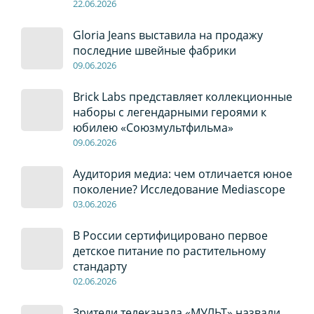
22
.0
6
.2026
Gloria Jeans выставила на продажу
последние швейные фабрики
09
.0
6
.2026
Brick Labs представляет коллекционные
наборы с легендарными героями к
юбилею «Союзмультфильма»
09
.0
6
.2026
Аудитория медиа: чем отличается юное
поколение? Исследование Mediascope
03
.0
6
.2026
В России сертифицировано первое
детское питание по растительному
стандарту
02
.0
6
.2026
Зрители телеканала «МУЛЬТ» назвали