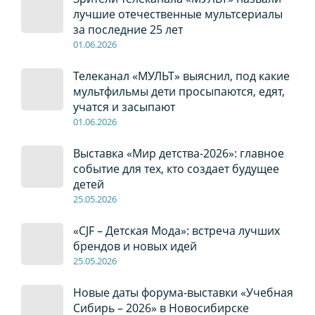
лучшие отечественные мультсериалы
за последние 25 лет
01
.0
6
.2026
Телеканал «МУЛЬТ» выяснил, под какие
мультфильмы дети просыпаются, едят,
учатся и засыпают
01
.0
6
.2026
Выставка «Мир детства-2026»: главное
событие для тех, кто создает будущее
детей
2
5
.0
5
.2026
«CJF – Детская Мода»: встреча лучших
брендов и новых идей
2
5
.0
5
.2026
Новые даты форума-выставки «Учебная
Сибирь – 2026» в Новосибирске