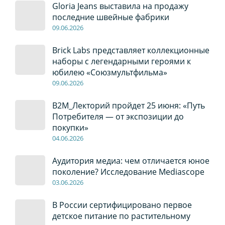
Gloria Jeans выставила на продажу
последние швейные фабрики
09
.0
6
.2026
Brick Labs представляет коллекционные
наборы с легендарными героями к
юбилею «Союзмультфильма»
09
.0
6
.2026
B2M_Лекторий пройдет 25 июня: «Путь
Потребителя — от экспозиции до
покупки»
04
.0
6
.2026
Аудитория медиа: чем отличается юное
поколение? Исследование Mediascope
03
.0
6
.2026
В России сертифицировано первое
детское питание по растительному