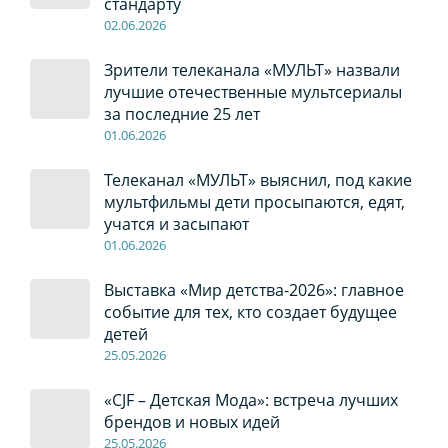
стандарту
02
.0
6
.2026
Зрители телеканала «МУЛЬТ» назвали
лучшие отечественные мультсериалы
за последние 25 лет
01
.0
6
.2026
Телеканал «МУЛЬТ» выяснил, под какие
мультфильмы дети просыпаются, едят,
учатся и засыпают
01
.0
6
.2026
Выставка «Мир детства-2026»: главное
событие для тех, кто создает будущее
детей
2
5
.0
5
.2026
«CJF – Детская Мода»: встреча лучших
брендов и новых идей
2
5
.0
5
.2026