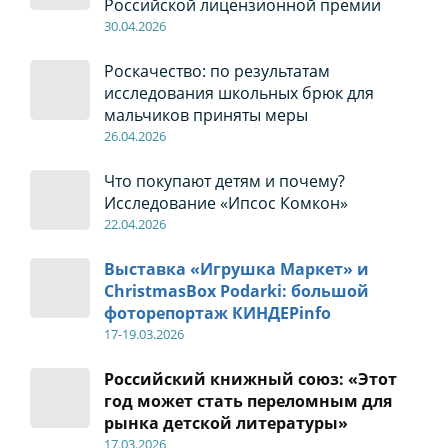
Российской лицензионной премии
30
.04
.2026
Роскачество: по результатам
исследования школьных брюк для
мальчиков приняты меры
26
.04
.2026
Что покупают детям и почему?
Исследование «Ипсос Комкон»
22
.04
.2026
Выставка «Игрушка Маркет» и
ChristmasBox Podarki: большой
фоторепортаж КИНДЕРinfo
17-19
.0
3.2026
Российский книжный союз: «Этот
год может стать переломным для
рынка детской литературы»
17
.0
3.2026