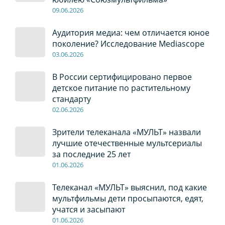
09
.0
6
.2026
Аудитория медиа: чем отличается юное
поколение? Исследование Mediascope
03
.0
6
.2026
В России сертифицировано первое
детское питание по растительному
стандарту
02
.0
6
.2026
Зрители телеканала «МУЛЬТ» назвали
лучшие отечественные мультсериалы
за последние 25 лет
01
.0
6
.2026
Телеканал «МУЛЬТ» выяснил, под какие
мультфильмы дети просыпаются, едят,
учатся и засыпают
01
.0
6
.2026