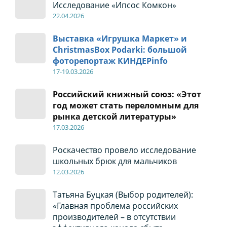
Исследование «Ипсос Комкон»
22
.04
.2026
Выставка «Игрушка Маркет» и
ChristmasBox Podarki: большой
фоторепортаж КИНДЕРinfo
17-19
.0
3.2026
Российский книжный союз: «Этот
год может стать переломным для
рынка детской литературы»
17
.0
3.2026
Роскачество провело исследование
школьных брюк для мальчиков
12
.0
3.2026
Татьяна Буцкая (Выбор родителей):
«Главная проблема российских
производителей – в отсутствии