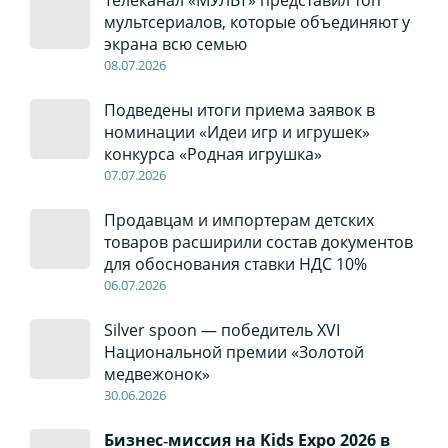
Телеканал «МУЛЬТ» представил топ
мультсериалов, которые объединяют у
экрана всю семью
08
.0
7
.2026
Подведены итоги приема заявок в
номинации «Идеи игр и игрушек»
конкурса «Родная игрушка»
07
.0
7
.2026
Продавцам и импортерам детских
товаров расширили состав документов
для обоснования ставки НДС 10%
06
.0
7
.2026
Silver spoon — победитель XVI
Национальной премии «Золотой
медвежонок»
30
.0
6
.2026
Бизнес‑миссия на Kids Expo 2026 в