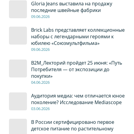
Gloria Jeans выставила на продажу
последние швейные фабрики
09
.0
6
.2026
Brick Labs представляет коллекционные
наборы с легендарными героями к
юбилею «Союзмультфильма»
09
.0
6
.2026
B2M_Лекторий пройдет 25 июня: «Путь
Потребителя — от экспозиции до
покупки»
04
.0
6
.2026
Аудитория медиа: чем отличается юное
поколение? Исследование Mediascope
03
.0
6
.2026
В России сертифицировано первое
детское питание по растительному