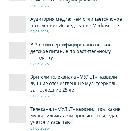
09
.0
6
.2026
Аудитория медиа: чем отличается юное
поколение? Исследование Mediascope
03
.0
6
.2026
В России сертифицировано первое
детское питание по растительному
стандарту
02
.0
6
.2026
Зрители телеканала «МУЛЬТ» назвали
лучшие отечественные мультсериалы
за последние 25 лет
01
.0
6
.2026
Телеканал «МУЛЬТ» выяснил, под какие
мультфильмы дети просыпаются, едят,
учатся и засыпают
01
.0
6
.2026