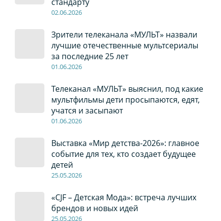
стандарту
02
.0
6
.2026
Зрители телеканала «МУЛЬТ» назвали
лучшие отечественные мультсериалы
за последние 25 лет
01
.0
6
.2026
Телеканал «МУЛЬТ» выяснил, под какие
мультфильмы дети просыпаются, едят,
учатся и засыпают
01
.0
6
.2026
Выставка «Мир детства-2026»: главное
событие для тех, кто создает будущее
детей
2
5
.0
5
.2026
«CJF – Детская Мода»: встреча лучших
брендов и новых идей
2
5
.0
5
.2026