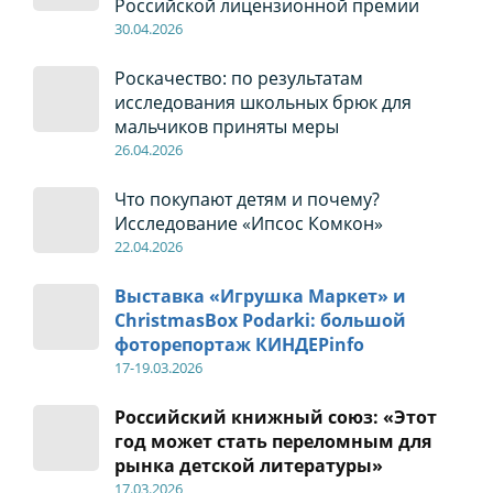
Российской лицензионной премии
30
.04
.2026
Роскачество: по результатам
исследования школьных брюк для
мальчиков приняты меры
26
.04
.2026
Что покупают детям и почему?
Исследование «Ипсос Комкон»
22
.04
.2026
Выставка «Игрушка Маркет» и
ChristmasBox Podarki: большой
фоторепортаж КИНДЕРinfo
17-19
.0
3.2026
Российский книжный союз: «Этот
год может стать переломным для
рынка детской литературы»
17
.0
3.2026