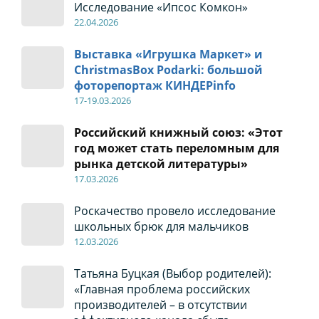
Исследование «Ипсос Комкон»
22
.04
.2026
Выставка «Игрушка Маркет» и
ChristmasBox Podarki: большой
фоторепортаж КИНДЕРinfo
17-19
.0
3.2026
Российский книжный союз: «Этот
год может стать переломным для
рынка детской литературы»
17
.0
3.2026
Роскачество провело исследование
школьных брюк для мальчиков
12
.0
3.2026
Татьяна Буцкая (Выбор родителей):
«Главная проблема российских
производителей – в отсутствии