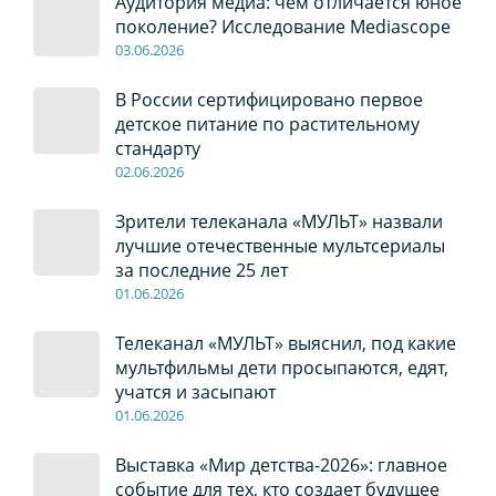
Аудитория медиа: чем отличается юное
поколение? Исследование Mediascope
03
.0
6
.2026
В России сертифицировано первое
детское питание по растительному
стандарту
02
.0
6
.2026
Зрители телеканала «МУЛЬТ» назвали
лучшие отечественные мультсериалы
за последние 25 лет
01
.0
6
.2026
Телеканал «МУЛЬТ» выяснил, под какие
мультфильмы дети просыпаются, едят,
учатся и засыпают
01
.0
6
.2026
Выставка «Мир детства-2026»: главное
событие для тех, кто создает будущее