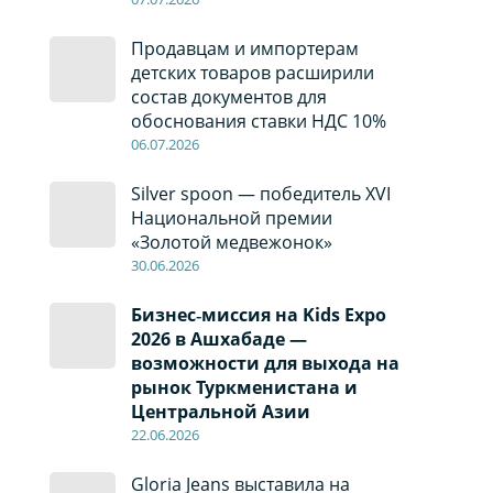
Продавцам и импортерам
детских товаров расширили
состав документов для
обоснования ставки НДС 10%
06
.0
7
.2026
Silver spoon — победитель XVI
Национальной премии
«Золотой медвежонок»
30
.0
6
.2026
Бизнес‑миссия на Kids Expo
2026 в Ашхабаде —
возможности для выхода на
рынок Туркменистана и
Центральной Азии
22
.0
6
.2026
Gloria Jeans выставила на