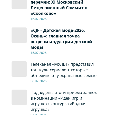
перемен: XI Московский
Лицензионный Саммит в
«Сколково»
16.07.2026
«CJF – Детская мода-2026.
Осень»: главная точка
встречи индустрии детской
моды
15.07.2026
Телеканал «МУЛЬТ» представил
топ мультсериалов, которые
объединяют у экрана всю семью
08
.0
7
.2026
Подведены итоги приема заявок
в номинации «Идеи игр и
игрушек» конкурса «Родная
игрушка»
07
.0
7
.2026