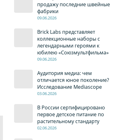
продажу последние швейные
фабрики
09
.0
6
.2026
Brick Labs представляет
коллекционные наборы с
легендарными героями к
юбилею «Союзмультфильма»
09
.0
6
.2026
Аудитория медиа: чем
отличается юное поколение?
Исследование Mediascope
03
.0
6
.2026
В России сертифицировано
первое детское питание по
растительному стандарту
02
.0
6
.2026