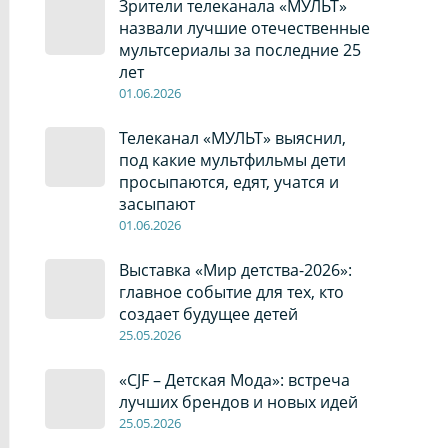
Зрители телеканала «МУЛЬТ»
назвали лучшие отечественные
мультсериалы за последние 25
лет
01
.0
6
.2026
Телеканал «МУЛЬТ» выяснил,
под какие мультфильмы дети
просыпаются, едят, учатся и
засыпают
01
.0
6
.2026
Выставка «Мир детства-2026»:
главное событие для тех, кто
создает будущее детей
2
5
.0
5
.2026
«CJF – Детская Мода»: встреча
лучших брендов и новых идей
2
5
.0
5
.2026