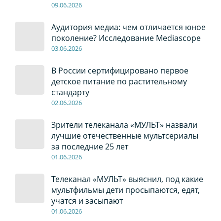
09
.0
6
.2026
Аудитория медиа: чем отличается юное
поколение? Исследование Mediascope
03
.0
6
.2026
В России сертифицировано первое
детское питание по растительному
стандарту
02
.0
6
.2026
Зрители телеканала «МУЛЬТ» назвали
лучшие отечественные мультсериалы
за последние 25 лет
01
.0
6
.2026
Телеканал «МУЛЬТ» выяснил, под какие
мультфильмы дети просыпаются, едят,
учатся и засыпают
01
.0
6
.2026