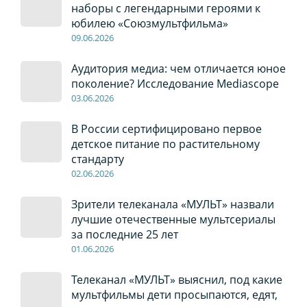
наборы с легендарными героями к
юбилею «Союзмультфильма»
09
.0
6
.2026
Аудитория медиа: чем отличается юное
поколение? Исследование Mediascope
03
.0
6
.2026
В России сертифицировано первое
детское питание по растительному
стандарту
02
.0
6
.2026
Зрители телеканала «МУЛЬТ» назвали
лучшие отечественные мультсериалы
за последние 25 лет
01
.0
6
.2026
Телеканал «МУЛЬТ» выяснил, под какие
мультфильмы дети просыпаются, едят,