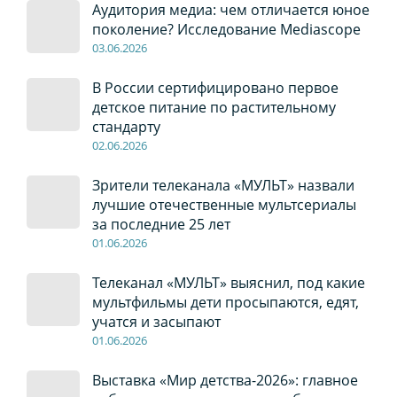
Аудитория медиа: чем отличается юное
поколение? Исследование Mediascope
03
.0
6
.2026
В России сертифицировано первое
детское питание по растительному
стандарту
02
.0
6
.2026
Зрители телеканала «МУЛЬТ» назвали
лучшие отечественные мультсериалы
за последние 25 лет
01
.0
6
.2026
Телеканал «МУЛЬТ» выяснил, под какие
мультфильмы дети просыпаются, едят,
учатся и засыпают
01
.0
6
.2026
Выставка «Мир детства-2026»: главное