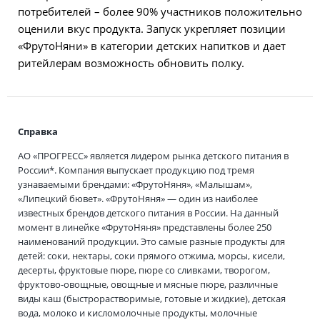
потребителей – более 90% участников положительно
оценили вкус продукта. Запуск укрепляет позиции
«ФрутоНяни» в категории детских напитков и дает
ритейлерам возможность обновить полку.
Справка
АО «ПРОГРЕСС» является лидером рынка детского питания в
России*. Компания выпускает продукцию под тремя
узнаваемыми брендами: «ФрутоНяня», «Малышам»,
«Липецкий бювет». «ФрутоНяня» — один из наиболее
известных брендов детского питания в России. На данный
момент в линейке «ФрутоНяня» представлены более 250
наименований продукции. Это самые разные продукты для
детей: соки, нектары, соки прямого отжима, морсы, кисели,
десерты, фруктовые пюре, пюре со сливками, творогом,
фруктово-овощные, овощные и мясные пюре, различные
виды каш (быстрорастворимые, готовые и жидкие), детская
вода, молоко и кисломолочные продукты, молочные