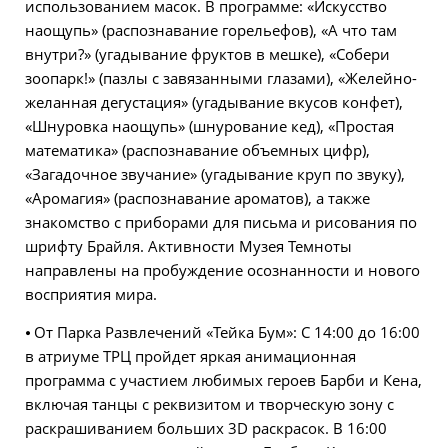
использованием масок. В программе: «Искусство
наощупь» (распознавание горельефов), «А что там
внутри?» (угадывание фруктов в мешке), «Собери
зоопарк!» (пазлы с завязанными глазами), «Желейно-
желанная дегустация» (угадывание вкусов конфет),
«Шнуровка наощупь» (шнурование кед), «Простая
математика» (распознавание объемных цифр),
«Загадочное звучание» (угадывание круп по звуку),
«Аромагия» (распознавание ароматов), а также
знакомство с приборами для письма и рисования по
шрифту Брайля. Активности Музея Темноты
направлены на пробуждение осознанности и нового
восприятия мира.
⦁ От Парка Развлечений «Тейка Бум»: С 14:00 до 16:00
в атриуме ТРЦ пройдет яркая анимационная
программа с участием любимых героев Барби и Кена,
включая танцы с реквизитом и творческую зону с
раскрашиванием больших 3D раскрасок. В 16:00