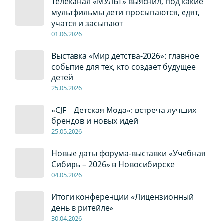
Телеканал «МУЛЬТ» выяснил, под какие
мультфильмы дети просыпаются, едят,
учатся и засыпают
01
.0
6
.2026
Выставка «Мир детства-2026»: главное
событие для тех, кто создает будущее
детей
2
5
.0
5
.2026
«CJF – Детская Мода»: встреча лучших
брендов и новых идей
2
5
.0
5
.2026
Новые даты форума-выставки «Учебная
Сибирь – 2026» в Новосибирске
04
.0
5
.2026
Итоги конференции «Лицензионный
день в ритейле»
30
.04
.2026