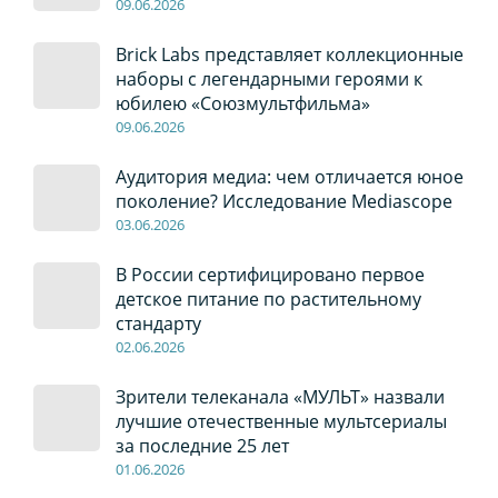
09
.0
6
.2026
Brick Labs представляет коллекционные
наборы с легендарными героями к
юбилею «Союзмультфильма»
09
.0
6
.2026
Аудитория медиа: чем отличается юное
поколение? Исследование Mediascope
03
.0
6
.2026
В России сертифицировано первое
детское питание по растительному
стандарту
02
.0
6
.2026
Зрители телеканала «МУЛЬТ» назвали
лучшие отечественные мультсериалы
за последние 25 лет
01
.0
6
.2026