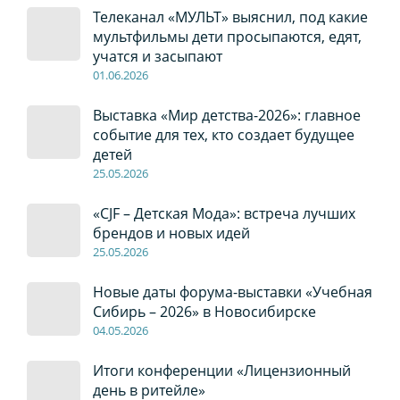
Телеканал «МУЛЬТ» выяснил, под какие
мультфильмы дети просыпаются, едят,
учатся и засыпают
01
.0
6
.2026
Выставка «Мир детства-2026»: главное
событие для тех, кто создает будущее
детей
2
5
.0
5
.2026
«CJF – Детская Мода»: встреча лучших
брендов и новых идей
2
5
.0
5
.2026
Новые даты форума-выставки «Учебная
Сибирь – 2026» в Новосибирске
04
.0
5
.2026
Итоги конференции «Лицензионный
день в ритейле»