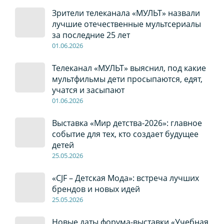
Зрители телеканала «МУЛЬТ» назвали
лучшие отечественные мультсериалы
за последние 25 лет
01
.0
6
.2026
Телеканал «МУЛЬТ» выяснил, под какие
мультфильмы дети просыпаются, едят,
учатся и засыпают
01
.0
6
.2026
Выставка «Мир детства-2026»: главное
событие для тех, кто создает будущее
детей
2
5
.0
5
.2026
«CJF – Детская Мода»: встреча лучших
брендов и новых идей
2
5
.0
5
.2026
Новые даты форума-выставки «Учебная