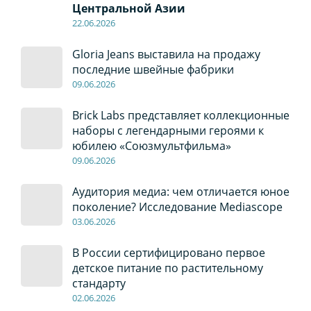
Центральной Азии
22
.0
6
.2026
Gloria Jeans выставила на продажу
последние швейные фабрики
09
.0
6
.2026
Brick Labs представляет коллекционные
наборы с легендарными героями к
юбилею «Союзмультфильма»
09
.0
6
.2026
Аудитория медиа: чем отличается юное
поколение? Исследование Mediascope
03
.0
6
.2026
В России сертифицировано первое
детское питание по растительному
стандарту
02
.0
6
.2026