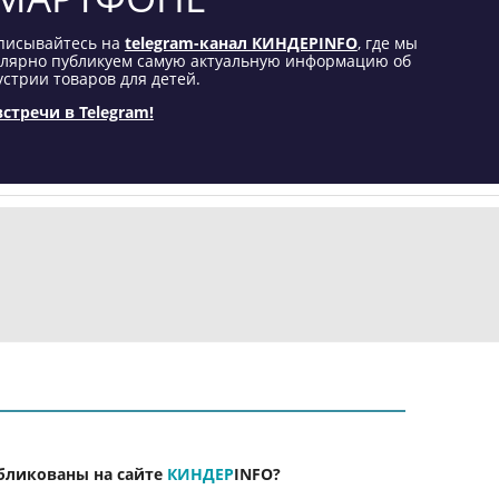
писывайтесь на
telegram-канал КИНДЕРINFO
, где мы
улярно публикуем самую актуальную информацию об
стрии товаров для детей.
встречи в Telegram!
бликованы на сайте
КИНДЕР
INFO
?