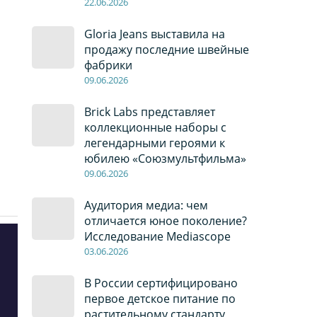
22
.0
6
.2026
Gloria Jeans выставила на
продажу последние швейные
фабрики
09
.0
6
.2026
Brick Labs представляет
коллекционные наборы с
легендарными героями к
юбилею «Союзмультфильма»
09
.0
6
.2026
Аудитория медиа: чем
отличается юное поколение?
Исследование Mediascope
03
.0
6
.2026
В России сертифицировано
первое детское питание по
растительному стандарту