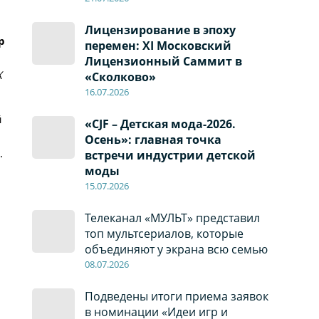
Лицензирование в эпоху
р
перемен: XI Московский
Лицензионный Саммит в
X
«Сколково»
16.07.2026
й
«CJF – Детская мода-2026.
Осень»: главная точка
.
встречи индустрии детской
моды
15.07.2026
Телеканал «МУЛЬТ» представил
топ мультсериалов, которые
объединяют у экрана всю семью
08
.0
7
.2026
Подведены итоги приема заявок
в номинации «Идеи игр и