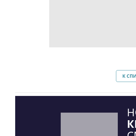
К СП
Н
К
С