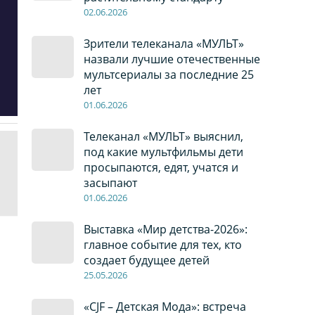
02
.0
6
.2026
Зрители телеканала «МУЛЬТ»
назвали лучшие отечественные
мультсериалы за последние 25
лет
01
.0
6
.2026
Телеканал «МУЛЬТ» выяснил,
под какие мультфильмы дети
просыпаются, едят, учатся и
засыпают
01
.0
6
.2026
Выставка «Мир детства-2026»:
главное событие для тех, кто
создает будущее детей
2
5
.0
5
.2026
«CJF – Детская Мода»: встреча