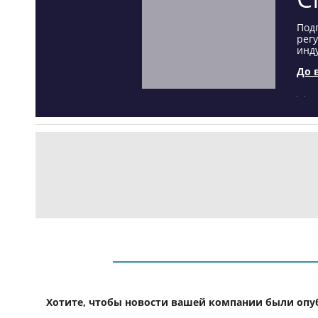
Под
рег
инду
До 
Хотите, чтобы новости вашей компании были опу