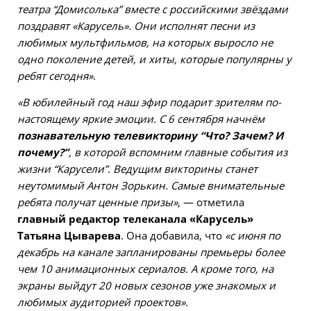
театра “Домисолька” вместе с российскими звёздами
поздравят «Карусель». Они исполнят песни из
любимых мультфильмов, на которых выросло не
одно поколение детей, и хиты, которые популярны у
ребят сегодня»
.
«В юбилейный год наш эфир подарит зрителям по-
настоящему яркие эмоции. С 6 сентября начнём
познавательную телевикторину “Что? Зачем? И
почему?”
, в которой вспомним главные события из
жизни “Карусели”. Ведущим викторины станет
неутомимый Антон Зорькин. Самые внимательные
ребята получат ценные призы»
, — отметила
главный редактор телеканала «Карусель»
Татьяна Цыварева
. Она добавила, что
«с июня по
декабрь на канале запланированы премьеры более
чем 10 анимационных сериалов. А кроме того, на
экраны выйдут 20 новых сезонов уже знакомых и
любимых аудиторией проектов»
.