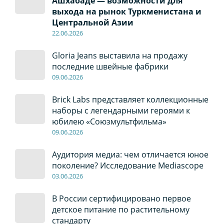
Ашхабаде — возможности для
выхода на рынок Туркменистана и
Центральной Азии
22
.0
6
.2026
Gloria Jeans выставила на продажу
последние швейные фабрики
09
.0
6
.2026
Brick Labs представляет коллекционные
наборы с легендарными героями к
юбилею «Союзмультфильма»
09
.0
6
.2026
Аудитория медиа: чем отличается юное
поколение? Исследование Mediascope
03
.0
6
.2026
В России сертифицировано первое
детское питание по растительному
стандарту