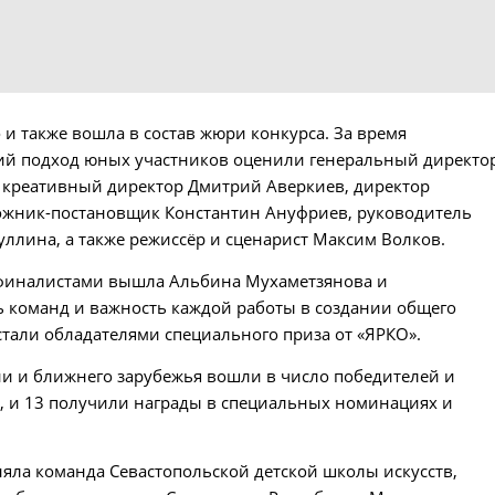
 и также вошла в состав жюри конкурса. За время
кий подход юных участников оценили генеральный директо
 креативный директор Дмитрий Аверкиев, директор
дожник-постановщик Константин Ануфриев, руководитель
лина, а также режиссёр и сценарист Максим Волков.
с финалистами вышла Альбина Мухаметзянова и
ь команд и важность каждой работы в создании общего
стали обладателями специального приза от «ЯРКО».
ии и ближнего зарубежья вошли в число победителей и
», и 13 получили награды в специальных номинациях и
няла команда Севастопольской детской школы искусств,