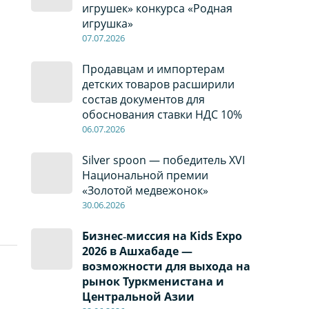
игрушек» конкурса «Родная
игрушка»
07
.0
7
.2026
Продавцам и импортерам
детских товаров расширили
состав документов для
обоснования ставки НДС 10%
06
.0
7
.2026
Silver spoon — победитель XVI
Национальной премии
«Золотой медвежонок»
30
.0
6
.2026
Бизнес‑миссия на Kids Expo
2026 в Ашхабаде —
возможности для выхода на
рынок Туркменистана и
Центральной Азии
т