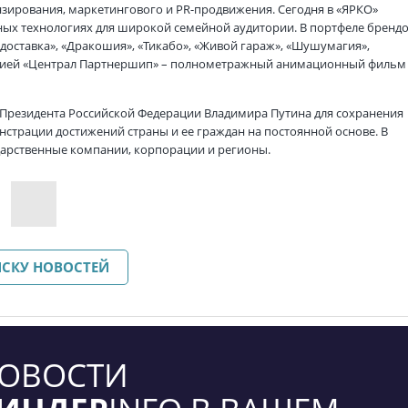
нзирования, маркетингового и PR-продвижения. Сегодня в «ЯРКО»
ных технологиях для широкой семейной аудитории. В портфеле бренд
 доставка», «Дракошия», «Тикабо», «Живой гараж», «Шушумагия»,
панией «Централ Партнершип» – полнометражный анимационный фильм
Президента Российской Федерации Владимира Путина для сохранения
страции достижений страны и ее граждан на постоянной основе. В
ударственные компании, корпорации и регионы.
ИСКУ НОВОСТЕЙ
ОВОСТИ