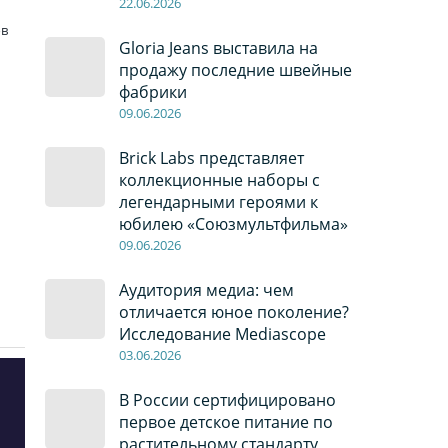
22
.0
6
.2026
ов
Gloria Jeans выставила на
продажу последние швейные
фабрики
09
.0
6
.2026
Brick Labs представляет
коллекционные наборы с
легендарными героями к
юбилею «Союзмультфильма»
09
.0
6
.2026
Аудитория медиа: чем
отличается юное поколение?
Исследование Mediascope
03
.0
6
.2026
В России сертифицировано
первое детское питание по
растительному стандарту