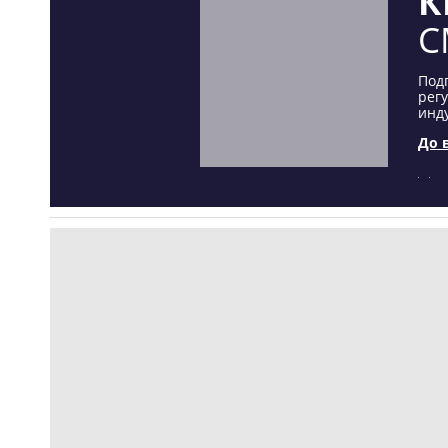
К
С
Под
рег
инду
До 