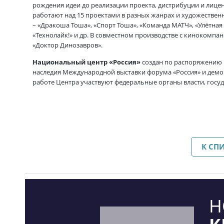
рождения идеи до реализации проекта, дистрибуции и лице
работают над 15 проектами в разных жанрах и художествен
– «Дракоша Тоша», «Спорт Тоша», «Команда МАТЧ», «Улётная
«Технолайк!» и др. В совместном производстве с киноком
«Доктор Динозавров».
Национальный центр «Россия»
создан по распоряжению 
наследия Международной выставки форума «Россия» и демон
работе Центра участвуют федеральные органы власти, гос
К СП
Н