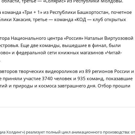
 области, третье — «Солярис» из Республики Молдовы.
 команда «Три + 1» из Республики Башкортостан, почетное
блики Хакасия, третье — команда «КОД — клуб открытых
тора Национального центра «Россия» Натальи Виртуозовой
естровья. Еще две команды, вышедшие в финал, были
ово» и федеральной сети книжных магазинов «Читай-
.
авторов творческих видеороликов из 89 регионов России и
се приняли участие 3740 человек и 935 команд, показавшие
огий и природы и космоса завтрашнего дня. Отбор прошли
диа Холдинг») реализует полный цикл анимационного производства: о