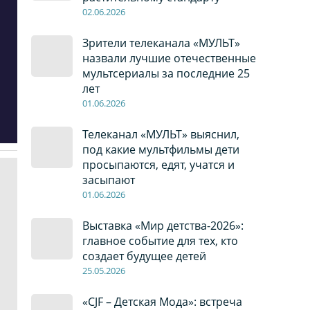
02
.0
6
.2026
Зрители телеканала «МУЛЬТ»
назвали лучшие отечественные
мультсериалы за последние 25
лет
01
.0
6
.2026
Телеканал «МУЛЬТ» выяснил,
под какие мультфильмы дети
просыпаются, едят, учатся и
засыпают
01
.0
6
.2026
Выставка «Мир детства-2026»:
главное событие для тех, кто
создает будущее детей
2
5
.0
5
.2026
«CJF – Детская Мода»: встреча