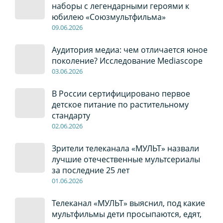
наборы с легендарными героями к
юбилею «Союзмультфильма»
09
.0
6
.2026
Аудитория медиа: чем отличается юное
поколение? Исследование Mediascope
03
.0
6
.2026
В России сертифицировано первое
детское питание по растительному
стандарту
02
.0
6
.2026
Зрители телеканала «МУЛЬТ» назвали
лучшие отечественные мультсериалы
за последние 25 лет
01
.0
6
.2026
Телеканал «МУЛЬТ» выяснил, под какие
мультфильмы дети просыпаются, едят,