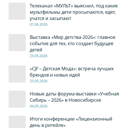
Телеканал «МУЛЬТ» выяснил, под какие
мультфильмы дети просыпаются, едят,
учатся и засыпают
01
.0
6
.2026
Выставка «Мир детства-2026»: главное
событие для тех, кто создает будущее
детей
2
5
.0
5
.2026
«CJF – Детская Мода»: встреча лучших
брендов и новых идей
2
5
.0
5
.2026
Новые даты форума-выставки «Учебная
Сибирь – 2026» в Новосибирске
04
.0
5
.2026
Итоги конференции «Лицензионный
день в ритейле»