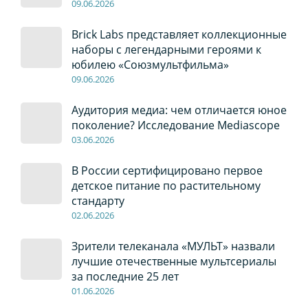
09
.0
6
.2026
Brick Labs представляет коллекционные
наборы с легендарными героями к
юбилею «Союзмультфильма»
09
.0
6
.2026
Аудитория медиа: чем отличается юное
поколение? Исследование Mediascope
03
.0
6
.2026
В России сертифицировано первое
детское питание по растительному
стандарту
02
.0
6
.2026
Зрители телеканала «МУЛЬТ» назвали
лучшие отечественные мультсериалы
за последние 25 лет
01
.0
6
.2026