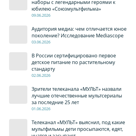
наборы с легендарными героями к
юбилею «Союзмультфильма»
09
.0
6
.2026
Аудитория медиа: чем отличается юное
поколение? Исследование Mediascope
03
.0
6
.2026
В России сертифицировано первое
детское питание по растительному
стандарту
02
.0
6
.2026
Зрители телеканала «МУЛЬТ» назвали
лучшие отечественные мультсериалы
за последние 25 лет
01
.0
6
.2026
Телеканал «МУЛЬТ» выяснил, под какие
мультфильмы дети просыпаются, едят,
учатся и засыпают