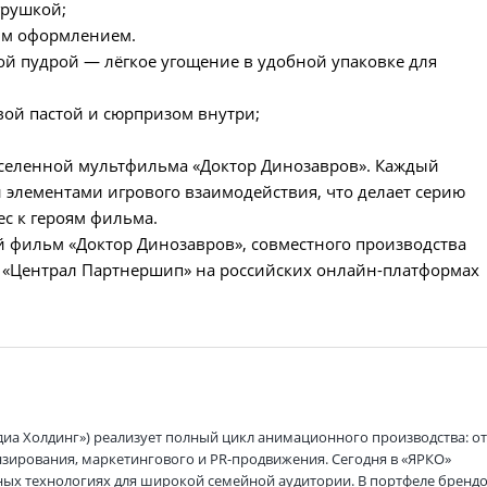
грушкой;
ым оформлением.
ой пудрой — лёгкое угощение в удобной упаковке для
вой пастой и сюрпризом внутри;
вселенной мультфильма «Доктор Динозавров». Каждый
элементами игрового взаимодействия, что делает серию
с к героям фильма.
фильм «Доктор Динозавров», совместного производства
«Централ Партнершип» на российских онлайн-платформах
диа Холдинг») реализует полный цикл анимационного производства: о
нзирования, маркетингового и PR-продвижения. Сегодня в «ЯРКО»
ных технологиях для широкой семейной аудитории. В портфеле бренд