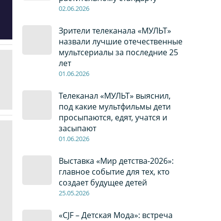
02
.0
6
.2026
Зрители телеканала «МУЛЬТ»
назвали лучшие отечественные
мультсериалы за последние 25
лет
01
.0
6
.2026
Телеканал «МУЛЬТ» выяснил,
под какие мультфильмы дети
просыпаются, едят, учатся и
засыпают
01
.0
6
.2026
Выставка «Мир детства-2026»:
главное событие для тех, кто
создает будущее детей
2
5
.0
5
.2026
«CJF – Детская Мода»: встреча