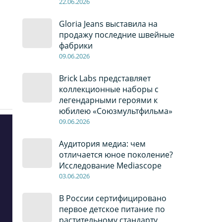
22
.0
6
.2026
Gloria Jeans выставила на
продажу последние швейные
фабрики
09
.0
6
.2026
Brick Labs представляет
коллекционные наборы с
легендарными героями к
юбилею «Союзмультфильма»
09
.0
6
.2026
Аудитория медиа: чем
отличается юное поколение?
Исследование Mediascope
03
.0
6
.2026
В России сертифицировано
первое детское питание по
растительному стандарту