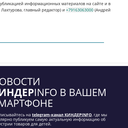
 публикацией информационных материалов на сайте и в
Лахтурова, главный редактор) и
+79163063000
(Андрей
ОВОСТИ
ИНДЕР
INFO В ВАШЕМ
МАРТФОНЕ
писывайтесь на
telegram-канал КИНДЕРINFO
, где мы
улярно публикуем самую актуальную информацию об
стрии товаров для детей.