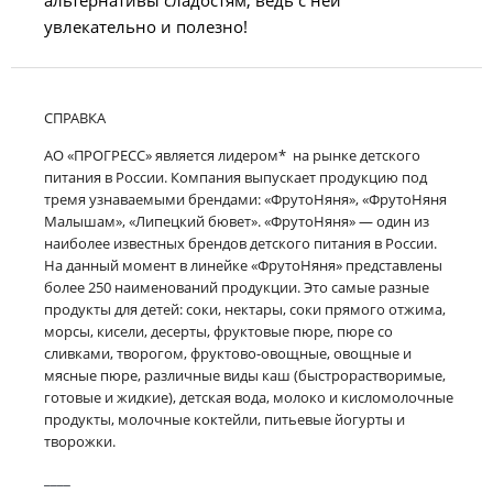
альтернативы сладостям, ведь с ней
увлекательно и полезно!
СПРАВКА
АО «ПРОГРЕСС» является лидером* на рынке детского
питания в России. Компания выпускает продукцию под
тремя узнаваемыми брендами: «ФрутоНяня», «ФрутоНяня
Малышам», «Липецкий бювет». «ФрутоНяня» — один из
наиболее известных брендов детского питания в России.
На данный момент в линейке «ФрутоНяня» представлены
более 250 наименований продукции. Это самые разные
продукты для детей: соки, нектары, соки прямого отжима,
морсы, кисели, десерты, фруктовые пюре, пюре со
сливками, творогом, фруктово-овощные, овощные и
мясные пюре, различные виды каш (быстрорастворимые,
готовые и жидкие), детская вода, молоко и кисломолочные
продукты, молочные коктейли, питьевые йогурты и
творожки.
____