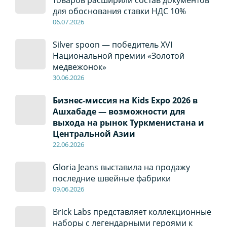
товаров расширили состав документов
для обоснования ставки НДС 10%
06
.0
7
.2026
Silver spoon — победитель XVI
Национальной премии «Золотой
медвежонок»
30
.0
6
.2026
Бизнес‑миссия на Kids Expo 2026 в
Ашхабаде — возможности для
выхода на рынок Туркменистана и
Центральной Азии
22
.0
6
.2026
Gloria Jeans выставила на продажу
последние швейные фабрики
09
.0
6
.2026
Brick Labs представляет коллекционные
наборы с легендарными героями к