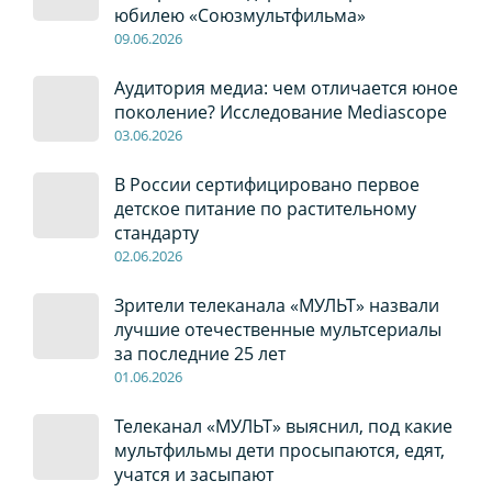
юбилею «Союзмультфильма»
09
.0
6
.2026
Аудитория медиа: чем отличается юное
поколение? Исследование Mediascope
03
.0
6
.2026
В России сертифицировано первое
детское питание по растительному
стандарту
02
.0
6
.2026
Зрители телеканала «МУЛЬТ» назвали
лучшие отечественные мультсериалы
за последние 25 лет
01
.0
6
.2026
Телеканал «МУЛЬТ» выяснил, под какие
мультфильмы дети просыпаются, едят,
учатся и засыпают