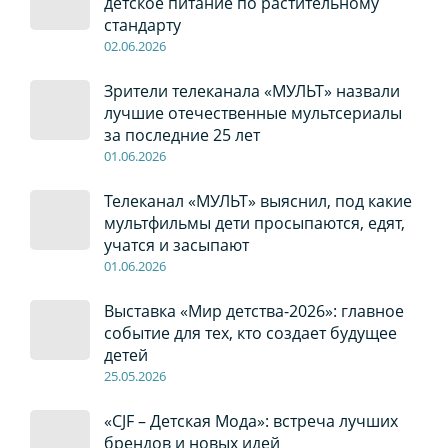
детское питание по растительному
стандарту
02
.0
6
.2026
Зрители телеканала «МУЛЬТ» назвали
лучшие отечественные мультсериалы
за последние 25 лет
01
.0
6
.2026
Телеканал «МУЛЬТ» выяснил, под какие
мультфильмы дети просыпаются, едят,
учатся и засыпают
01
.0
6
.2026
Выставка «Мир детства-2026»: главное
событие для тех, кто создает будущее
детей
2
5
.0
5
.2026
«CJF – Детская Мода»: встреча лучших
брендов и новых идей