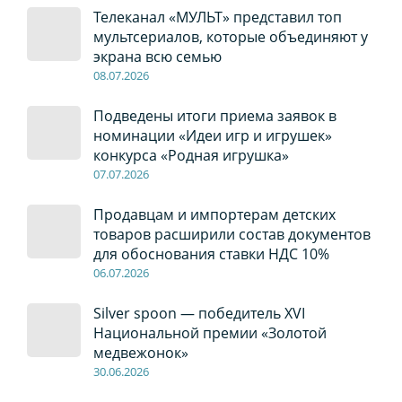
Телеканал «МУЛЬТ» представил топ
мультсериалов, которые объединяют у
экрана всю семью
08
.0
7
.2026
Подведены итоги приема заявок в
номинации «Идеи игр и игрушек»
конкурса «Родная игрушка»
07
.0
7
.2026
Продавцам и импортерам детских
товаров расширили состав документов
для обоснования ставки НДС 10%
06
.0
7
.2026
Silver spoon — победитель XVI
Национальной премии «Золотой
медвежонок»
30
.0
6
.2026