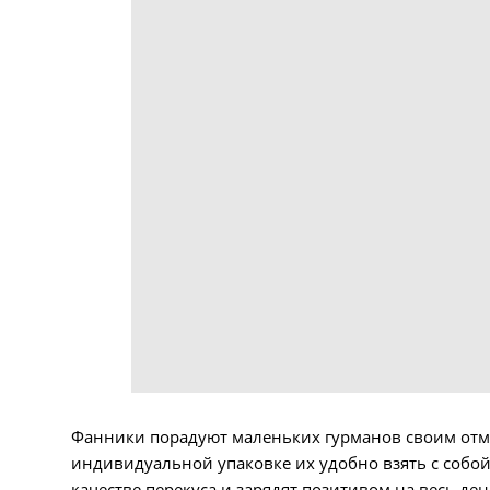
Фанники порадуют маленьких гурманов своим отм
индивидуальной упаковке их удобно взять с собой
качестве перекуса и зарядят позитивом на весь де