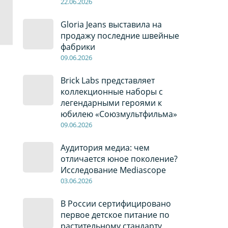
22
.0
6
.2026
Gloria Jeans выставила на
продажу последние швейные
фабрики
09
.0
6
.2026
Brick Labs представляет
коллекционные наборы с
легендарными героями к
юбилею «Союзмультфильма»
09
.0
6
.2026
Аудитория медиа: чем
отличается юное поколение?
Исследование Mediascope
03
.0
6
.2026
В России сертифицировано
первое детское питание по
растительному стандарту