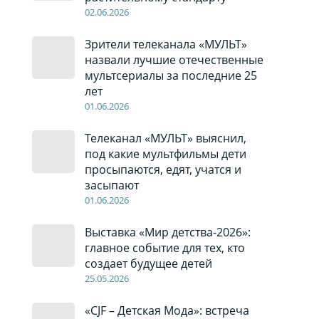
02
.0
6
.2026
Зрители телеканала «МУЛЬТ»
назвали лучшие отечественные
мультсериалы за последние 25
лет
01
.0
6
.2026
Телеканал «МУЛЬТ» выяснил,
под какие мультфильмы дети
просыпаются, едят, учатся и
засыпают
01
.0
6
.2026
Выставка «Мир детства-2026»:
главное событие для тех, кто
создает будущее детей
2
5
.0
5
.2026
«CJF – Детская Мода»: встреча