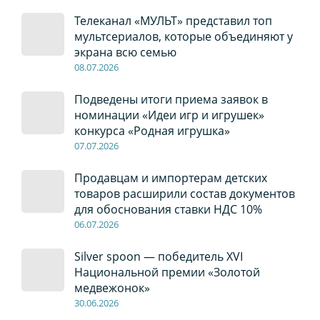
Телеканал «МУЛЬТ» представил топ
мультсериалов, которые объединяют у
экрана всю семью
08
.0
7
.2026
Подведены итоги приема заявок в
номинации «Идеи игр и игрушек»
конкурса «Родная игрушка»
07
.0
7
.2026
Продавцам и импортерам детских
товаров расширили состав документов
для обоснования ставки НДС 10%
06
.0
7
.2026
Silver spoon — победитель XVI
Национальной премии «Золотой
медвежонок»
30
.0
6
.2026