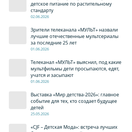
детское питание по растительному
стандарту
02
.0
6
.2026
Зрители телеканала «МУЛЬТ» назвали
лучшие отечественные мультсериалы
за последние 25 лет
01
.0
6
.2026
Телеканал «МУЛЬТ» выяснил, под какие
мультфильмы дети просыпаются, едят,
учатся и засыпают
01
.0
6
.2026
Выставка «Мир детства-2026»: главное
событие для тех, кто создает будущее
детей
2
5
.0
5
.2026
«CJF – Детская Мода»: встреча лучших