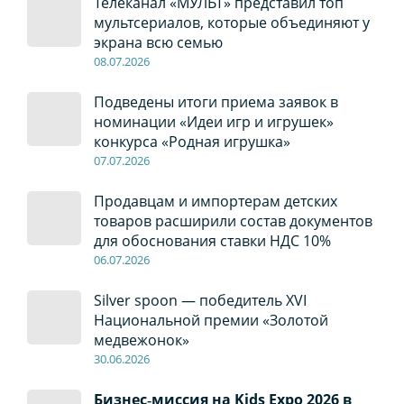
Телеканал «МУЛЬТ» представил топ
мультсериалов, которые объединяют у
экрана всю семью
08
.0
7
.2026
Подведены итоги приема заявок в
номинации «Идеи игр и игрушек»
конкурса «Родная игрушка»
07
.0
7
.2026
Продавцам и импортерам детских
товаров расширили состав документов
для обоснования ставки НДС 10%
06
.0
7
.2026
Silver spoon — победитель XVI
Национальной премии «Золотой
медвежонок»
30
.0
6
.2026
Бизнес‑миссия на Kids Expo 2026 в