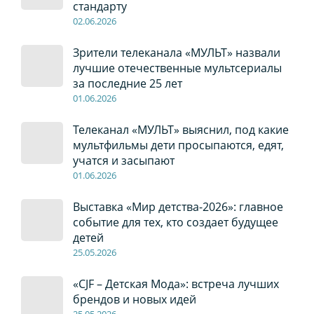
стандарту
02
.0
6
.2026
Зрители телеканала «МУЛЬТ» назвали
лучшие отечественные мультсериалы
за последние 25 лет
01
.0
6
.2026
Телеканал «МУЛЬТ» выяснил, под какие
мультфильмы дети просыпаются, едят,
учатся и засыпают
01
.0
6
.2026
Выставка «Мир детства-2026»: главное
событие для тех, кто создает будущее
детей
2
5
.0
5
.2026
«CJF – Детская Мода»: встреча лучших
брендов и новых идей
2
5
.0
5
.2026