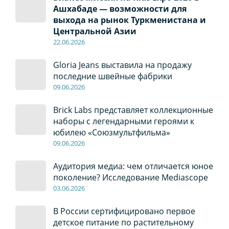
Ашхабаде — возможности для
выхода на рынок Туркменистана и
Центральной Азии
22
.0
6
.2026
Gloria Jeans выставила на продажу
последние швейные фабрики
09
.0
6
.2026
Brick Labs представляет коллекционные
наборы с легендарными героями к
юбилею «Союзмультфильма»
09
.0
6
.2026
Аудитория медиа: чем отличается юное
поколение? Исследование Mediascope
03
.0
6
.2026
В России сертифицировано первое
детское питание по растительному