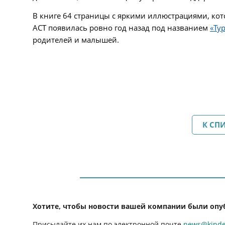
В книге 64 страницы с яркими иллюстрациями, кот
АСТ появилась ровно год назад под названием
«Ту
родителей и малышей.
К СП
Хотите, чтобы новости вашей компании были опу
Присылайте их нам по электронной почте
news@kinder