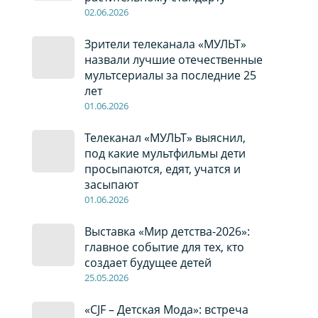
02
.0
6
.2026
Зрители телеканала «МУЛЬТ»
назвали лучшие отечественные
мультсериалы за последние 25
лет
01
.0
6
.2026
Телеканал «МУЛЬТ» выяснил,
под какие мультфильмы дети
просыпаются, едят, учатся и
засыпают
01
.0
6
.2026
Выставка «Мир детства-2026»:
главное событие для тех, кто
создает будущее детей
2
5
.0
5
.2026
«CJF – Детская Мода»: встреча