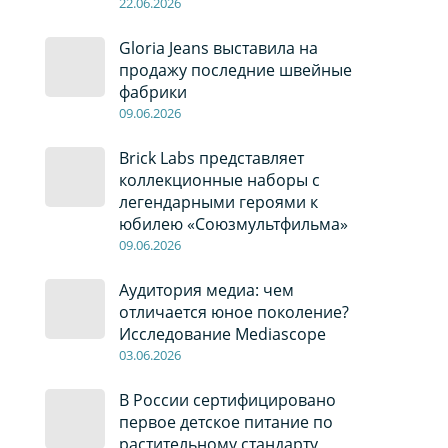
22
.0
6
.2026
Gloria Jeans выставила на
продажу последние швейные
фабрики
09
.0
6
.2026
Brick Labs представляет
коллекционные наборы с
легендарными героями к
юбилею «Союзмультфильма»
09
.0
6
.2026
Аудитория медиа: чем
отличается юное поколение?
Исследование Mediascope
03
.0
6
.2026
В России сертифицировано
первое детское питание по
растительному стандарту