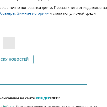
орые точно понравятся детям. Первая книга от издательства
рбозавры. Зимние истории»
и стала популярной среди
ИСКУ НОВОСТЕЙ
бликованы на сайте
КИНДЕР
INFO
?
-info.ru
. Если ваша новость актуальна для игроков рынка