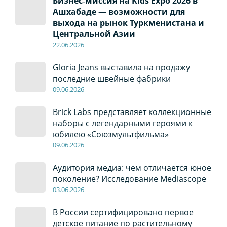
Бизнес‑миссия на Kids Expo 2026 в
Ашхабаде — возможности для
выхода на рынок Туркменистана и
Центральной Азии
22
.0
6
.2026
Gloria Jeans выставила на продажу
последние швейные фабрики
09
.0
6
.2026
Brick Labs представляет коллекционные
наборы с легендарными героями к
юбилею «Союзмультфильма»
09
.0
6
.2026
Аудитория медиа: чем отличается юное
поколение? Исследование Mediascope
03
.0
6
.2026
В России сертифицировано первое
детское питание по растительному