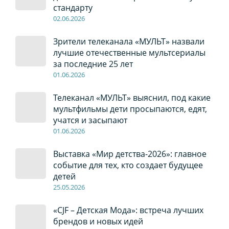
стандарту
02
.0
6
.2026
Зрители телеканала «МУЛЬТ» назвали
лучшие отечественные мультсериалы
за последние 25 лет
01
.0
6
.2026
Телеканал «МУЛЬТ» выяснил, под какие
мультфильмы дети просыпаются, едят,
учатся и засыпают
01
.0
6
.2026
Выставка «Мир детства-2026»: главное
событие для тех, кто создает будущее
детей
2
5
.0
5
.2026
«CJF – Детская Мода»: встреча лучших
брендов и новых идей