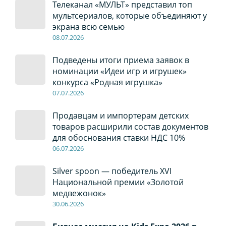
Телеканал «МУЛЬТ» представил топ
мультсериалов, которые объединяют у
экрана всю семью
08
.0
7
.2026
Подведены итоги приема заявок в
номинации «Идеи игр и игрушек»
конкурса «Родная игрушка»
07
.0
7
.2026
Продавцам и импортерам детских
товаров расширили состав документов
для обоснования ставки НДС 10%
06
.0
7
.2026
Silver spoon — победитель XVI
Национальной премии «Золотой
медвежонок»
30
.0
6
.2026