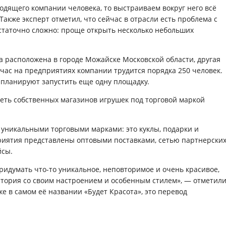
ходящего компании человека, то выстраиваем вокруг него всё
Также эксперт отметил, что сейчас в отрасли есть проблема с
остаточно сложно: проще открыть несколько небольших
а расположена в городе Можайске Московской области, другая
йчас на предприятиях компании трудится порядка 250 человек.
 и планируют запустить еще одну площадку.
 сеть собственных магазинов игрушек под торговой маркой
 уникальными торговыми марками: это куклы, подарки и
риятия представлены оптовыми поставками, сетью партнерски
йсы.
ридумать что-то уникальное, неповторимое и очень красивое,
стория со своим настроением и особенным стилем», — отметил
е в самом её названии «Будет Красота», это перевод