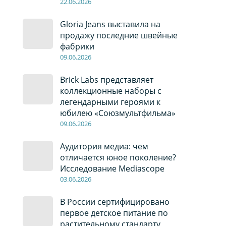
22
.0
6
.2026
Gloria Jeans выставила на
продажу последние швейные
фабрики
09
.0
6
.2026
Brick Labs представляет
коллекционные наборы с
легендарными героями к
юбилею «Союзмультфильма»
09
.0
6
.2026
Аудитория медиа: чем
отличается юное поколение?
Исследование Mediascope
03
.0
6
.2026
В России сертифицировано
первое детское питание по
растительному стандарту