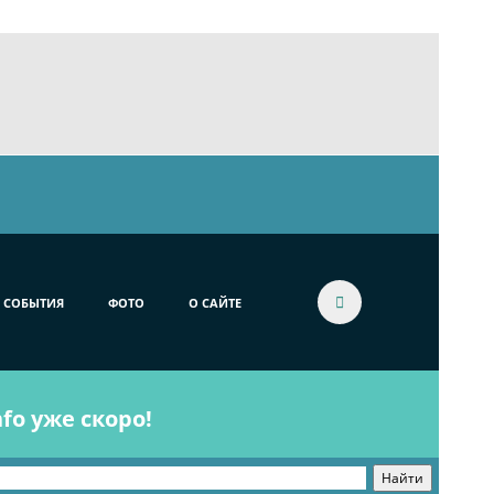
СОБЫТИЯ
ФОТО
О САЙТЕ
fo уже скоро!