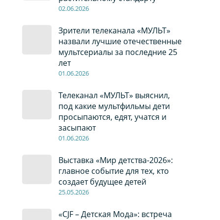
02
.0
6
.2026
Зрители телеканала «МУЛЬТ»
назвали лучшие отечественные
мультсериалы за последние 25
лет
01
.0
6
.2026
Телеканал «МУЛЬТ» выяснил,
под какие мультфильмы дети
просыпаются, едят, учатся и
засыпают
01
.0
6
.2026
Выставка «Мир детства-2026»:
главное событие для тех, кто
создает будущее детей
2
5
.0
5
.2026
«CJF – Детская Мода»: встреча