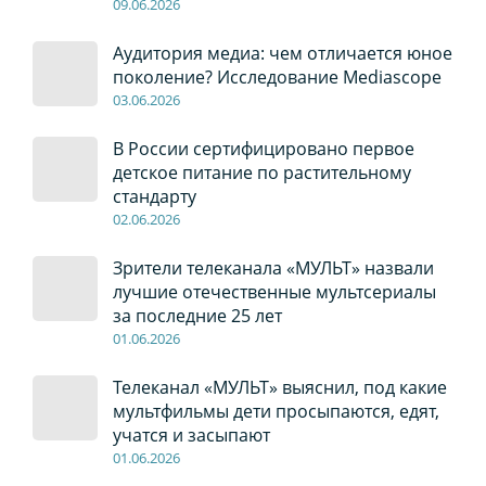
09
.0
6
.2026
Аудитория медиа: чем отличается юное
поколение? Исследование Mediascope
03
.0
6
.2026
В России сертифицировано первое
детское питание по растительному
стандарту
02
.0
6
.2026
Зрители телеканала «МУЛЬТ» назвали
лучшие отечественные мультсериалы
за последние 25 лет
01
.0
6
.2026
Телеканал «МУЛЬТ» выяснил, под какие
мультфильмы дети просыпаются, едят,
учатся и засыпают
01
.0
6
.2026