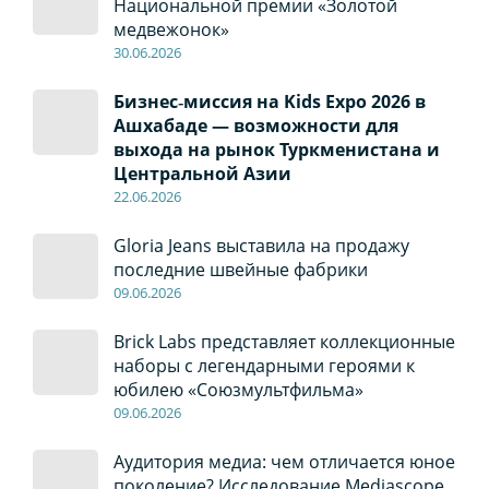
Национальной премии «Золотой
медвежонок»
30
.0
6
.2026
Бизнес‑миссия на Kids Expo 2026 в
Ашхабаде — возможности для
выхода на рынок Туркменистана и
Центральной Азии
22
.0
6
.2026
Gloria Jeans выставила на продажу
последние швейные фабрики
09
.0
6
.2026
Brick Labs представляет коллекционные
наборы с легендарными героями к
юбилею «Союзмультфильма»
09
.0
6
.2026
Аудитория медиа: чем отличается юное
поколение? Исследование Mediascope