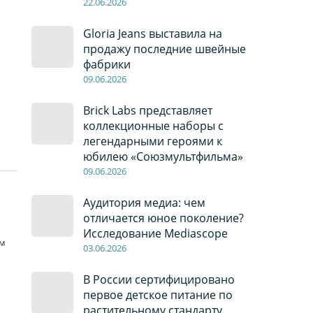
22
.0
6
.2026
Gloria Jeans выставила на
продажу последние швейные
фабрики
09
.0
6
.2026
Brick Labs представляет
коллекционные наборы с
легендарными героями к
юбилею «Союзмультфильма»
09
.0
6
.2026
Аудитория медиа: чем
отличается юное поколение?
Исследование Mediascope
ям
03
.0
6
.2026
В России сертифицировано
первое детское питание по
растительному стандарту