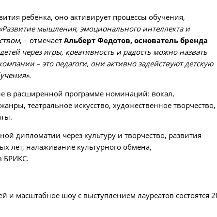
звития ребенка, оно активирует процессы обучения,
«Развитие мышления, эмоционального интеллекта и
еством
, – отмечает
Альберт Федотов, основатель бренда
детей через игры, креативность и радость можно назвать
компании – это педагоги, они активно задействуют детскую
бучения»
.
стие в расширенной программе номинаций: вокал,
анры, театральное искусство, художественное творчество,
аты.
дной дипломатии через культуру и творчество, развития
ых лет, налаживание культурного обмена,
в БРИКС.
й и масштабное шоу с выступлением лауреатов состоятся 2