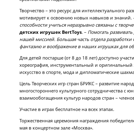
Творчество – это ресурс для интеллектуального ра
мотивирует к освоению новых навыков и знаний.
способности учиться неразрывно связаны с творч
детских игрушек BertToys
. –
Помогать развивать 
нашей миссией. Большая часть отдела разработки 
фантазию и воображение в наших игрушках для о
Для детей постарше (от 8 до 18 лет) доступно уча
хореография, инструментальный и оригинальный ж
искусство в спорте, мода и дипломатические шахм
Цель Творческих игр стран БРИКС – развитие наро
многостороннего культурного сотрудничества с юн
взаимообогащения культур народов стран – члено
Участие в играх бесплатное на всех этапах.
Торжественная церемония награждения победителе
мая в концертном зале «Москва».