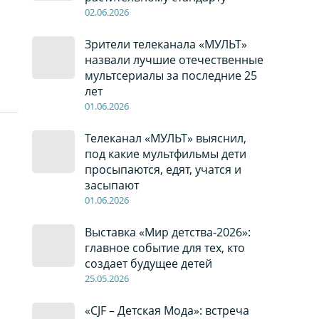
02
.0
6
.2026
Зрители телеканала «МУЛЬТ»
назвали лучшие отечественные
мультсериалы за последние 25
лет
01
.0
6
.2026
Телеканал «МУЛЬТ» выяснил,
под какие мультфильмы дети
просыпаются, едят, учатся и
засыпают
01
.0
6
.2026
Выставка «Мир детства-2026»:
главное событие для тех, кто
создает будущее детей
2
5
.0
5
.2026
«CJF – Детская Мода»: встреча