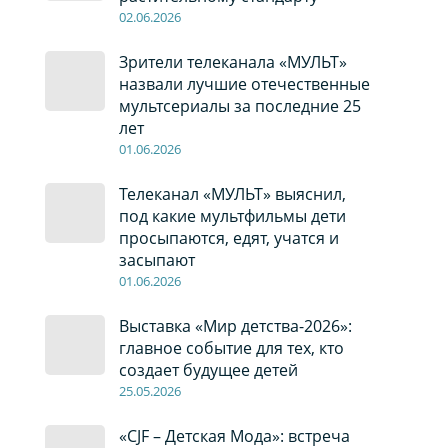
02
.0
6
.2026
Зрители телеканала «МУЛЬТ»
назвали лучшие отечественные
мультсериалы за последние 25
лет
01
.0
6
.2026
Телеканал «МУЛЬТ» выяснил,
под какие мультфильмы дети
просыпаются, едят, учатся и
засыпают
01
.0
6
.2026
Выставка «Мир детства-2026»:
главное событие для тех, кто
создает будущее детей
2
5
.0
5
.2026
«CJF – Детская Мода»: встреча