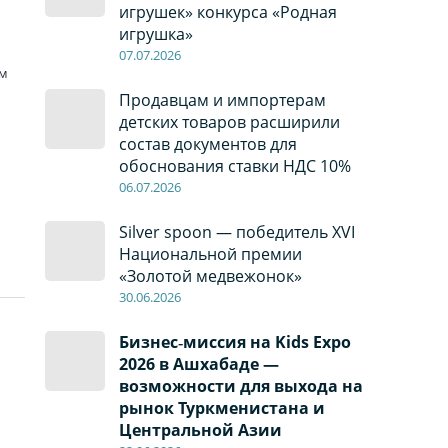
игрушек» конкурса «Родная
игрушка»
07
.0
7
.2026
ям
Продавцам и импортерам
детских товаров расширили
состав документов для
обоснования ставки НДС 10%
06
.0
7
.2026
Silver spoon — победитель XVI
Национальной премии
«Золотой медвежонок»
30
.0
6
.2026
Бизнес‑миссия на Kids Expo
2026 в Ашхабаде —
возможности для выхода на
рынок Туркменистана и
Центральной Азии