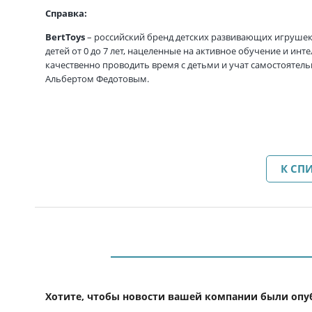
Справка:
BertToys
– российский бренд детских развивающих игрушек
детей от 0 до 7 лет, нацеленные на активное обучение и ин
качественно проводить время с детьми и учат самостоятел
Альбертом Федотовым.
К СП
Хотите, чтобы новости вашей компании были опу