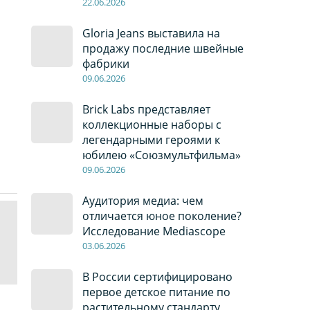
22
.0
6
.2026
Gloria Jeans выставила на
продажу последние швейные
фабрики
09
.0
6
.2026
Brick Labs представляет
коллекционные наборы с
легендарными героями к
юбилею «Союзмультфильма»
09
.0
6
.2026
Аудитория медиа: чем
отличается юное поколение?
Исследование Mediascope
03
.0
6
.2026
В России сертифицировано
первое детское питание по
растительному стандарту