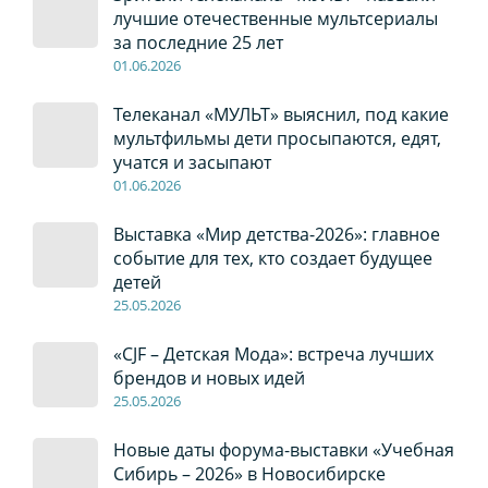
лучшие отечественные мультсериалы
за последние 25 лет
01
.0
6
.2026
Телеканал «МУЛЬТ» выяснил, под какие
мультфильмы дети просыпаются, едят,
учатся и засыпают
01
.0
6
.2026
Выставка «Мир детства-2026»: главное
событие для тех, кто создает будущее
детей
2
5
.0
5
.2026
«CJF – Детская Мода»: встреча лучших
брендов и новых идей
2
5
.0
5
.2026
Новые даты форума-выставки «Учебная
Сибирь – 2026» в Новосибирске