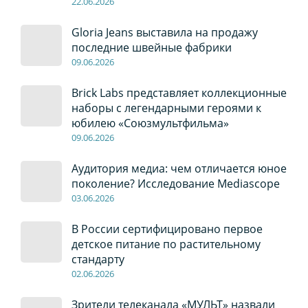
22
.0
6
.2026
Gloria Jeans выставила на продажу
последние швейные фабрики
09
.0
6
.2026
Brick Labs представляет коллекционные
наборы с легендарными героями к
юбилею «Союзмультфильма»
09
.0
6
.2026
Аудитория медиа: чем отличается юное
поколение? Исследование Mediascope
03
.0
6
.2026
В России сертифицировано первое
детское питание по растительному
стандарту
02
.0
6
.2026
Зрители телеканала «МУЛЬТ» назвали