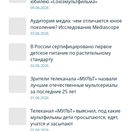
юбилею «Союзмультфильма»
09
.0
6
.2026
Аудитория медиа: чем отличается юное
поколение? Исследование Mediascope
03
.0
6
.2026
В России сертифицировано первое
детское питание по растительному
стандарту
02
.0
6
.2026
Зрители телеканала «МУЛЬТ» назвали
лучшие отечественные мультсериалы
за последние 25 лет
01
.0
6
.2026
Телеканал «МУЛЬТ» выяснил, под какие
мультфильмы дети просыпаются, едят,
учатся и засыпают
01
.0
6
.2026