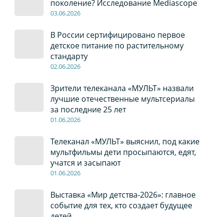
поколение? Исследование Mediascope
03
.0
6
.2026
В России сертифицировано первое
детское питание по растительному
стандарту
02
.0
6
.2026
Зрители телеканала «МУЛЬТ» назвали
лучшие отечественные мультсериалы
за последние 25 лет
01
.0
6
.2026
Телеканал «МУЛЬТ» выяснил, под какие
мультфильмы дети просыпаются, едят,
учатся и засыпают
01
.0
6
.2026
Выставка «Мир детства-2026»: главное
событие для тех, кто создает будущее
детей