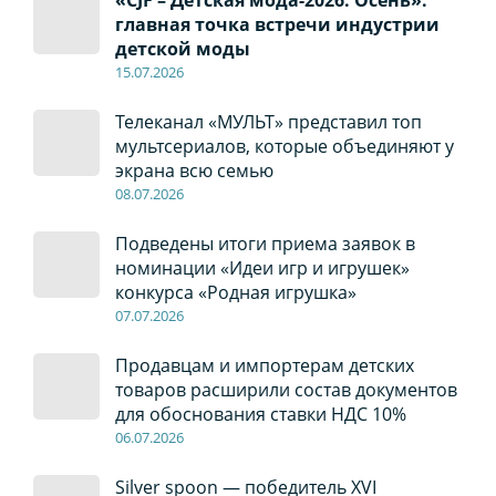
«CJF – Детская мода-2026. Осень»:
главная точка встречи индустрии
детской моды
15.07.2026
Телеканал «МУЛЬТ» представил топ
мультсериалов, которые объединяют у
экрана всю семью
08
.0
7
.2026
Подведены итоги приема заявок в
номинации «Идеи игр и игрушек»
конкурса «Родная игрушка»
07
.0
7
.2026
Продавцам и импортерам детских
товаров расширили состав документов
для обоснования ставки НДС 10%
06
.0
7
.2026
Silver spoon — победитель XVI