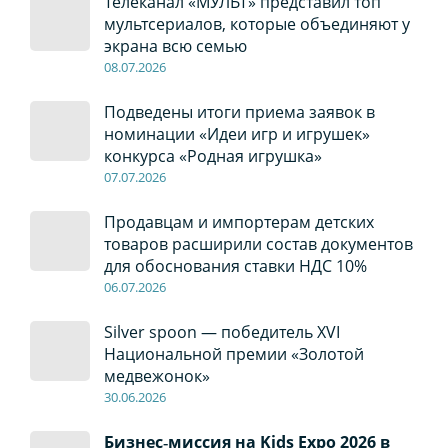
Телеканал «МУЛЬТ» представил топ
мультсериалов, которые объединяют у
экрана всю семью
08
.0
7
.2026
Подведены итоги приема заявок в
номинации «Идеи игр и игрушек»
конкурса «Родная игрушка»
07
.0
7
.2026
Продавцам и импортерам детских
товаров расширили состав документов
для обоснования ставки НДС 10%
06
.0
7
.2026
Silver spoon — победитель XVI
Национальной премии «Золотой
медвежонок»
30
.0
6
.2026
Бизнес‑миссия на Kids Expo 2026 в