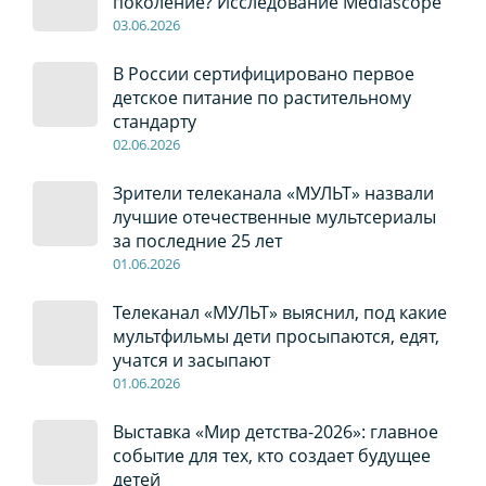
поколение? Исследование Mediascope
03
.0
6
.2026
В России сертифицировано первое
детское питание по растительному
стандарту
02
.0
6
.2026
Зрители телеканала «МУЛЬТ» назвали
лучшие отечественные мультсериалы
за последние 25 лет
01
.0
6
.2026
Телеканал «МУЛЬТ» выяснил, под какие
мультфильмы дети просыпаются, едят,
учатся и засыпают
01
.0
6
.2026
Выставка «Мир детства-2026»: главное
событие для тех, кто создает будущее
детей