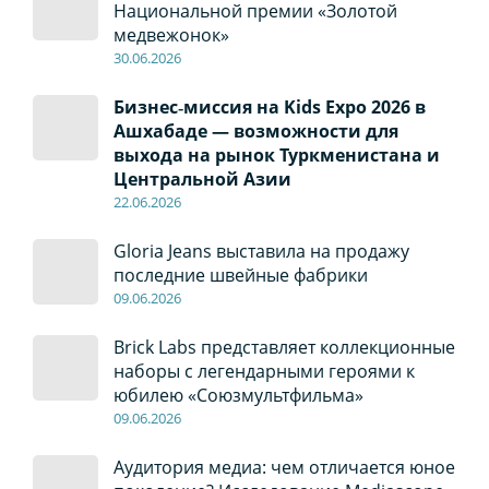
Национальной премии «Золотой
медвежонок»
30
.0
6
.2026
Бизнес‑миссия на Kids Expo 2026 в
Ашхабаде — возможности для
выхода на рынок Туркменистана и
Центральной Азии
22
.0
6
.2026
Gloria Jeans выставила на продажу
последние швейные фабрики
09
.0
6
.2026
Brick Labs представляет коллекционные
наборы с легендарными героями к
юбилею «Союзмультфильма»
09
.0
6
.2026
Аудитория медиа: чем отличается юное