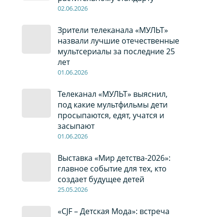
02
.0
6
.2026
Зрители телеканала «МУЛЬТ»
назвали лучшие отечественные
мультсериалы за последние 25
лет
01
.0
6
.2026
Телеканал «МУЛЬТ» выяснил,
под какие мультфильмы дети
просыпаются, едят, учатся и
засыпают
01
.0
6
.2026
Выставка «Мир детства-2026»:
главное событие для тех, кто
создает будущее детей
2
5
.0
5
.2026
«CJF – Детская Мода»: встреча