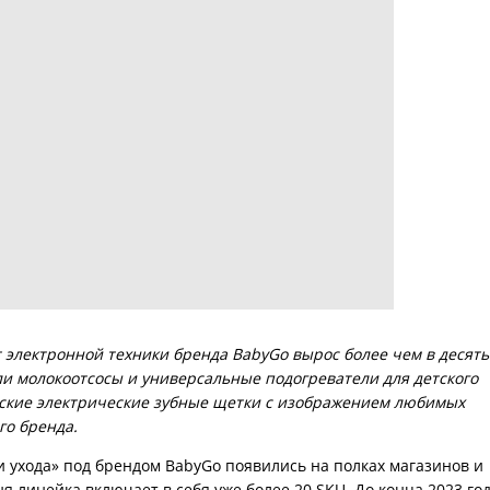
 электронной техники бренда BabyGo вырос более чем в десять
ли молокоотсосы и универсальные подогреватели для детского
етские электрические зубные щетки с изображением любимых
го бренда.
 ухода» под брендом BabyGo появились на полках магазинов и
ня линейка включает в себя уже более 20 SKU. До конца 2023 го