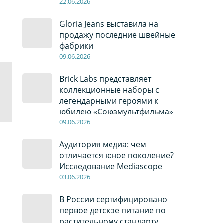
22
.0
6
.2026
Gloria Jeans выставила на
продажу последние швейные
фабрики
09
.0
6
.2026
Brick Labs представляет
коллекционные наборы с
легендарными героями к
юбилею «Союзмультфильма»
09
.0
6
.2026
Аудитория медиа: чем
отличается юное поколение?
Исследование Mediascope
03
.0
6
.2026
В России сертифицировано
первое детское питание по
растительному стандарту