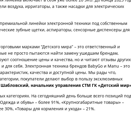
ли воздуха, ирригаторы, а также насадки для электрических
й премиальной линейки электронной техники под собственным
ические зубные щетки, аспираторы, сенсорные диспенсеры для
торговыми марками “Детского мира” – это ответственный и
рые не просто пытаются найти замену ушедшим брендам,
уют соотношение цены и качества, но и читают отзывы других
 и для себя. Электронная техника брендов BabyGo и Manu – это
рактеристик, качества и доступной цены. Мы рады что,
атегории, покупатели делают выбор в пользу эксклюзивных
 Шабловский, начальник управления СТМ ГК «Детский мир
ых категориях. На сегодняшний день больше всего позиций по
Одежда и обувь» – более 91%, «Крупногабаритные товары» –
ее 30%, «Товары для кормления и ухода» – 21%.