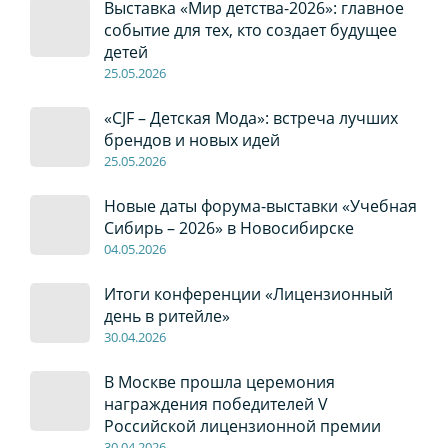
Выставка «Мир детства-2026»: главное
событие для тех, кто создает будущее
детей
2
5
.0
5
.2026
«CJF – Детская Мода»: встреча лучших
брендов и новых идей
2
5
.0
5
.2026
Новые даты форума-выставки «Учебная
Сибирь – 2026» в Новосибирске
04
.0
5
.2026
Итоги конференции «Лицензионный
день в ритейле»
30
.04
.2026
В Москве прошла церемония
награждения победителей V
Российской лицензионной премии
30
.04
.2026