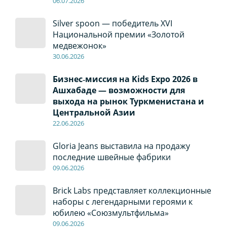
06
.0
7
.2026
Silver spoon — победитель XVI
Национальной премии «Золотой
медвежонок»
30
.0
6
.2026
Бизнес‑миссия на Kids Expo 2026 в
Ашхабаде — возможности для
выхода на рынок Туркменистана и
Центральной Азии
22
.0
6
.2026
Gloria Jeans выставила на продажу
последние швейные фабрики
09
.0
6
.2026
Brick Labs представляет коллекционные
наборы с легендарными героями к
юбилею «Союзмультфильма»
09
.0
6
.2026