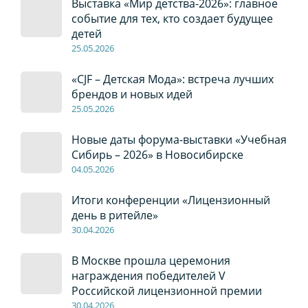
Выставка «Мир детства-2026»: главное
событие для тех, кто создает будущее
детей
2
5
.0
5
.2026
«CJF – Детская Мода»: встреча лучших
брендов и новых идей
2
5
.0
5
.2026
Новые даты форума-выставки «Учебная
Сибирь – 2026» в Новосибирске
04
.0
5
.2026
Итоги конференции «Лицензионный
день в ритейле»
30
.04
.2026
В Москве прошла церемония
награждения победителей V
Российской лицензионной премии
30
.04
.2026