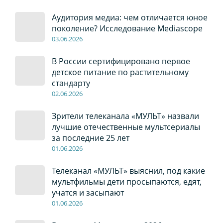
Аудитория медиа: чем отличается юное
поколение? Исследование Mediascope
03
.0
6
.2026
В России сертифицировано первое
детское питание по растительному
стандарту
02
.0
6
.2026
Зрители телеканала «МУЛЬТ» назвали
лучшие отечественные мультсериалы
за последние 25 лет
01
.0
6
.2026
Телеканал «МУЛЬТ» выяснил, под какие
мультфильмы дети просыпаются, едят,
учатся и засыпают
01
.0
6
.2026