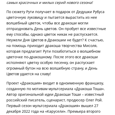
самых красочных и милых серий нового сезона!
По сюжету Рути получает в подарок от Дедушки Рубуса
цветочную луковицу и пытается вырастить из нее
волшебный цветок, чтобы все дракоши могли
отпраздновать День цветов. Он пробует все известные
ему способы, однако цветок никак не распускается.
Неужели Дня Цветов в Дракошии не будет? К счастью,
на помощь приходит дракоша творчества Мисоля,
которая предлагает Рути позаботиться о волшебном
цветочке по-дракошному. После этого все дракоши
исполняют цветку особую песенку, он распускает
огромный бутон на всю волшебную страну, и День
Цветов удается на славу!
Проект «Дракошия» входит в одноименную франшизу,
созданную по мотивам мультсериала «Дракоша Тоша».
Автор оригинальной идеи Дракоши Тоши – известный
российский писатель, сценарист, продюсер Олег Рой.
Первый сезон мультсериала «Дракошия» вышел 27
декабря 2022 года на «Карусели». Премьера второго