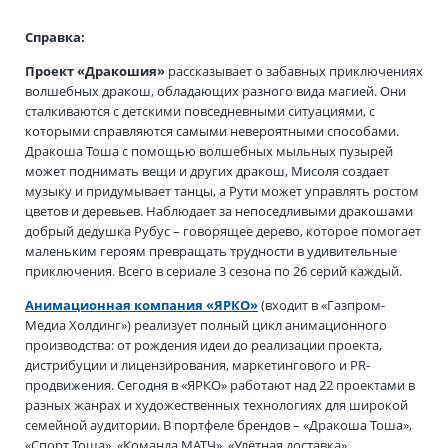
Справка:
Проект «Дракошия»
рассказывает о забавных приключениях
волшебных дракош, обладающих разного вида магией. Они
сталкиваются с детскими повседневными ситуациями, с
которыми справляются самыми невероятными способами.
Дракоша Тоша с помощью волшебных мыльных пузырей
может поднимать вещи и других дракош, Мисоля создает
музыку и придумывает танцы, а Рути может управлять ростом
цветов и деревьев. Наблюдает за непоседливыми дракошами
добрый дедушка Рубус – говорящее дерево, которое помогает
маленьким героям превращать трудности в удивительные
приключения. Всего в сериале 3 сезона по 26 серий каждый.
Анимационная компания «ЯРКО»
(входит в «Газпром-
Медиа Холдинг») реализует полный цикл анимационного
производства: от рождения идеи до реализации проекта,
дистрибуции и лицензирования, маркетингового и PR-
продвижения. Сегодня в «ЯРКО» работают над 22 проектами в
разных жанрах и художественных технологиях для широкой
семейной аудитории. В портфеле брендов – «Дракоша Тоша»,
«Спорт Тоша», «Команда МАТЧ», «Улётная доставка»,