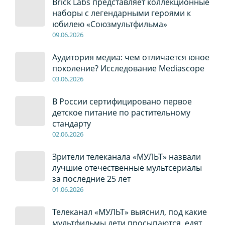
Brick Labs представляет коллекционные
наборы с легендарными героями к
юбилею «Союзмультфильма»
09
.0
6
.2026
Аудитория медиа: чем отличается юное
поколение? Исследование Mediascope
03
.0
6
.2026
В России сертифицировано первое
детское питание по растительному
стандарту
02
.0
6
.2026
Зрители телеканала «МУЛЬТ» назвали
лучшие отечественные мультсериалы
за последние 25 лет
01
.0
6
.2026
Телеканал «МУЛЬТ» выяснил, под какие
мультфильмы дети просыпаются, едят,