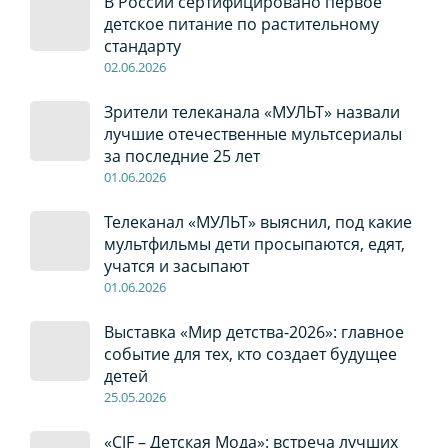
В России сертифицировано первое
детское питание по растительному
стандарту
02
.0
6
.2026
Зрители телеканала «МУЛЬТ» назвали
лучшие отечественные мультсериалы
за последние 25 лет
01
.0
6
.2026
Телеканал «МУЛЬТ» выяснил, под какие
мультфильмы дети просыпаются, едят,
учатся и засыпают
01
.0
6
.2026
Выставка «Мир детства-2026»: главное
событие для тех, кто создает будущее
детей
2
5
.0
5
.2026
«CJF – Детская Мода»: встреча лучших