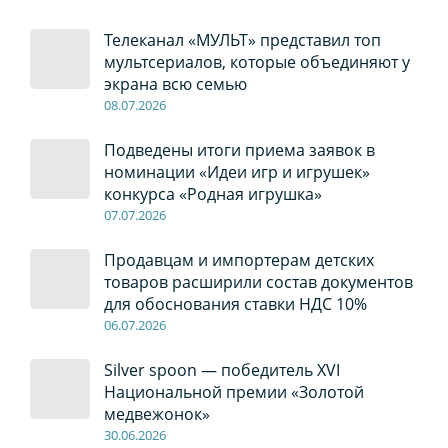
Телеканал «МУЛЬТ» представил топ
мультсериалов, которые объединяют у
экрана всю семью
08
.0
7
.2026
Подведены итоги приема заявок в
номинации «Идеи игр и игрушек»
конкурса «Родная игрушка»
07
.0
7
.2026
Продавцам и импортерам детских
товаров расширили состав документов
для обоснования ставки НДС 10%
06
.0
7
.2026
Silver spoon — победитель XVI
Национальной премии «Золотой
медвежонок»
30
.0
6
.2026