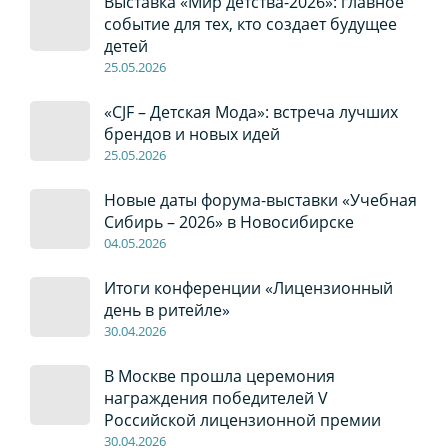
Выставка «Мир детства-2026»: главное
событие для тех, кто создает будущее
детей
2
5
.0
5
.2026
«CJF – Детская Мода»: встреча лучших
брендов и новых идей
2
5
.0
5
.2026
Новые даты форума-выставки «Учебная
Сибирь – 2026» в Новосибирске
04
.0
5
.2026
Итоги конференции «Лицензионный
день в ритейле»
30
.04
.2026
В Москве прошла церемония
награждения победителей V
Российской лицензионной премии
30
.04
.2026