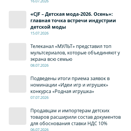
16.07.2026
«CJF – Детская мода-2026. Осень»:
главная точка встречи индустрии
детской моды
15.07.2026
Телеканал «МУЛЬТ» представил топ
мультсериалов, которые объединяют у
экрана всю семью
08
.0
7
.2026
Подведены итоги приема заявок в
номинации «Идеи игр и игрушек»
конкурса «Родная игрушка»
07
.0
7
.2026
Продавцам и импортерам детских
товаров расширили состав документов
для обоснования ставки НДС 10%
06
.0
7
.2026