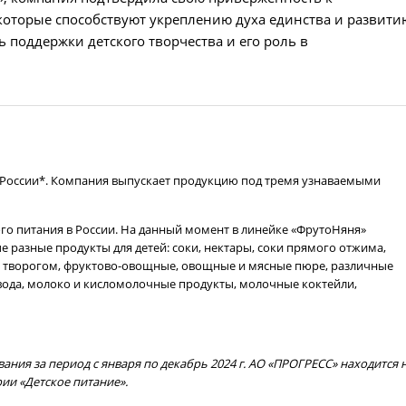
оторые способствуют укреплению духа единства и развити
 поддержки детского творчества и его роль в
в России*. Компания выпускает продукцию под тремя узнаваемыми
го питания в России. На данный момент в линейке «ФрутоНяня»
 разные продукты для детей: соки, нектары, соки прямого отжима,
и, творогом, фруктово-овощные, овощные и мясные пюре, различные
 вода, молоко и кисломолочные продукты, молочные коктейли,
ия за период с января по декабрь 2024 г. АО «ПРОГРЕСС» находится 
ии «Детское питание».