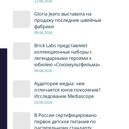
22
.0
6
.2026
Gloria Jeans выставила на
продажу последние швейные
фабрики
09
.0
6
.2026
Brick Labs представляет
коллекционные наборы с
легендарными героями к
юбилею «Союзмультфильма»
09
.0
6
.2026
Аудитория медиа: чем
отличается юное поколение?
Исследование Mediascope
03
.0
6
.2026
В России сертифицировано
первое детское питание по
растительному стандарту