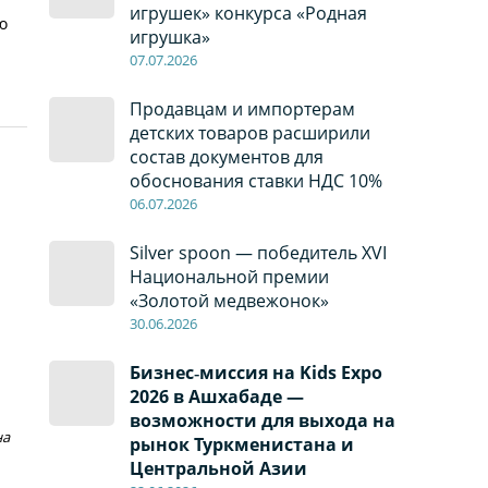
игрушек» конкурса «Родная
ю
игрушка»
07
.0
7
.2026
Продавцам и импортерам
детских товаров расширили
состав документов для
обоснования ставки НДС 10%
06
.0
7
.2026
Silver spoon — победитель XVI
Национальной премии
«Золотой медвежонок»
30
.0
6
.2026
Бизнес‑миссия на Kids Expo
2026 в Ашхабаде —
возможности для выхода на
на
рынок Туркменистана и
Центральной Азии