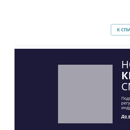
К СП
Н
К
С
Под
рег
инду
До 