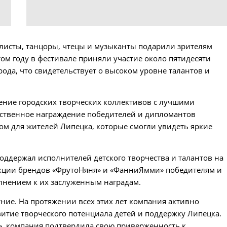
листы, танцоры, чтецы и музыканты подарили зрителям
том году в фестивале приняли участие около пятидесяти
ода, что свидетельствует о высоком уровне талантов и
ление городских творческих коллективов с лучшими
ественное награждение победителей и дипломантов
ом для жителей Липецка, которые смогли увидеть яркие
оддержал исполнителей детского творчества и талантов на
кции брендов «ФрутоНяня» и «ФанниЯмми» победителям и
лнением к их заслуженным наградам.
тние. На протяжении всех этих лет компания активно
итие творческого потенциала детей и поддержку Липецка.
», компания подтвердила свою приверженность к