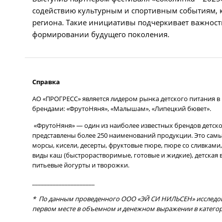
содействию культурным и спортивным событиям, к
региона. Такие инициативы подчеркивает важность
формировании будущего поколения.
Справка
АО «ПРОГРЕСС» является лидером рынка детского питания 
брендами: «ФрутоНяня», «Малышам», «Липецкий бювет».
«ФрутоНяня» — один из наиболее известных брендов детско
представлены более 250 наименований продукции. Это самые
морсы, кисели, десерты, фруктовые пюре, пюре со сливкам
виды каш (быстрорастворимые, готовые и жидкие), детская
питьевые йогурты и творожки.
_____________________
* По данным проведенного ООО «ЭЙ СИ НИЛЬСЕН» исследован
первом месте в объемном и денежном выражении в категор