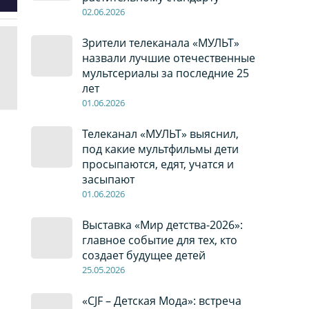
02
.0
6
.2026
Зрители телеканала «МУЛЬТ»
назвали лучшие отечественные
мультсериалы за последние 25
лет
01
.0
6
.2026
Телеканал «МУЛЬТ» выяснил,
под какие мультфильмы дети
просыпаются, едят, учатся и
засыпают
01
.0
6
.2026
Выставка «Мир детства-2026»:
главное событие для тех, кто
создает будущее детей
2
5
.0
5
.2026
«CJF – Детская Мода»: встреча