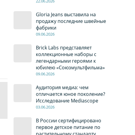
22
.0
6
.2026
Gloria Jeans выставила на
продажу последние швейные
фабрики
09
.0
6
.2026
Brick Labs представляет
коллекционные наборы с
легендарными героями к
юбилею «Союзмультфильма»
09
.0
6
.2026
Аудитория медиа: чем
отличается юное поколение?
Исследование Mediascope
03
.0
6
.2026
В России сертифицировано
первое детское питание по
растительному стандарту