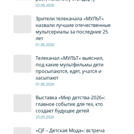
02
.0
6
.2026
Зрители телеканала «МУЛЬТ»
назвали лучшие отечественные
мультсериалы за последние 25
лет
01
.0
6
.2026
Телеканал «МУЛЬТ» выяснил,
под какие мультфильмы дети
просыпаются, едят, учатся и
засыпают
01
.0
6
.2026
Выставка «Мир детства-2026»:
главное событие для тех, кто
создает будущее детей
2
5
.0
5
.2026
«CJF – Детская Мода»: встреча