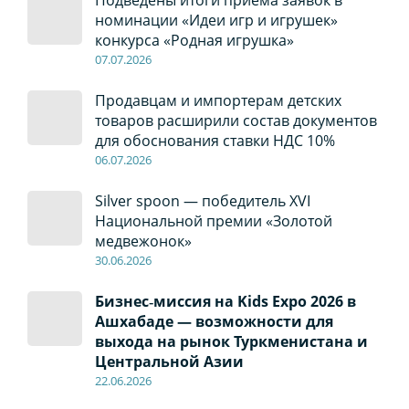
Подведены итоги приема заявок в
номинации «Идеи игр и игрушек»
конкурса «Родная игрушка»
07
.0
7
.2026
Продавцам и импортерам детских
товаров расширили состав документов
для обоснования ставки НДС 10%
06
.0
7
.2026
Silver spoon — победитель XVI
Национальной премии «Золотой
медвежонок»
30
.0
6
.2026
Бизнес‑миссия на Kids Expo 2026 в
Ашхабаде — возможности для
выхода на рынок Туркменистана и
Центральной Азии
22
.0
6
.2026