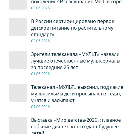
поколение? Исследование Mediascope
03
.0
6
.2026
В России сертифицировано первое
детское питание по растительному
стандарту
02
.0
6
.2026
Зрители телеканала «МУЛЬТ» назвали
лучшие отечественные мультсериалы
за последние 25 лет
01
.0
6
.2026
Телеканал «МУЛЬТ» выяснил, под какие
мультфильмы дети просыпаются, едят,
учатся и засыпают
01
.0
6
.2026
Выставка «Мир детства-2026»: главное
событие для тех, кто создает будущее
детей