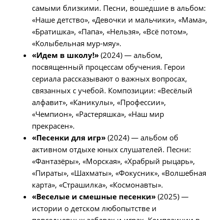
самыми близкими. Песни, вошедшие в альбом:
«Наше детство», «Девочки и мальчики», «Мама»,
«Братишка», «Папа», «Нельзя», «Всё потом»,
«Колыбельная мур-мяу».
«Идем в школу!»
(2024) — альбом,
посвященный процессам обучения. Герои
сериала рассказывают о важных вопросах,
связанных с учебой. Композиции: «Весёлый
алфавит», «Каникулы», «Профессии»,
«Чемпион», «Растеряшка», «Наш мир
прекрасен».
«Песенки для игр»
(2024) — альбом об
активном отдыхе юных слушателей. Песни:
«Фантазёры», «Морская», «Храбрый рыцарь»,
«Пираты», «Шахматы», «Фокусник», «Волшебная
карта», «Страшилка», «Космонавты».
«Веселые и смешные песенки»
(2025) —
истории о детском любопытстве и
повседневных забавах и играх. Композиции в