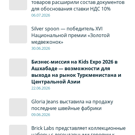
товаров расширили состав документов
для обоснования ставки НДС 10%
06
.0
7
.2026
Silver spoon — победитель XVI
Национальной премии «Золотой
медвежонок»
30
.0
6
.2026
Бизнес‑миссия на Kids Expo 2026 в
Ашхабаде — возможности для
выхода на рынок Туркменистана и
Центральной Азии
22
.0
6
.2026
Gloria Jeans выставила на продажу
последние швейные фабрики
09
.0
6
.2026
Brick Labs представляет коллекционные
наборы с легендарными героями к