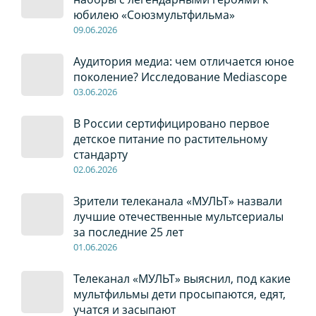
юбилею «Союзмультфильма»
09
.0
6
.2026
Аудитория медиа: чем отличается юное
поколение? Исследование Mediascope
03
.0
6
.2026
В России сертифицировано первое
детское питание по растительному
стандарту
02
.0
6
.2026
Зрители телеканала «МУЛЬТ» назвали
лучшие отечественные мультсериалы
за последние 25 лет
01
.0
6
.2026
Телеканал «МУЛЬТ» выяснил, под какие
мультфильмы дети просыпаются, едят,
учатся и засыпают