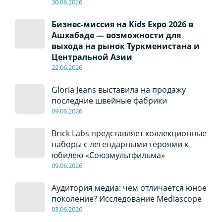
30
.0
6
.2026
Бизнес‑миссия на Kids Expo 2026 в
Ашхабаде — возможности для
выхода на рынок Туркменистана и
Центральной Азии
22
.0
6
.2026
Gloria Jeans выставила на продажу
последние швейные фабрики
09
.0
6
.2026
Brick Labs представляет коллекционные
наборы с легендарными героями к
юбилею «Союзмультфильма»
09
.0
6
.2026
Аудитория медиа: чем отличается юное
поколение? Исследование Mediascope
03
.0
6
.2026